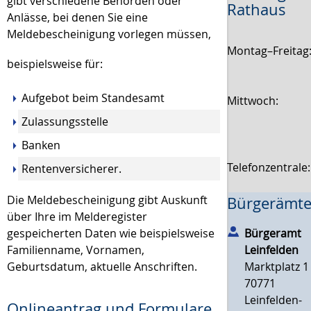
gibt verschiedene Behörden oder
Rathaus
Anlässe, bei denen Sie eine
Meldebescheinigung vorlegen müssen,
Montag–Freitag
beispielsweise für:
Aufgebot beim Standesamt
Mittwoch:
Zulassungsstelle
Banken
Telefonzentrale
Rentenversicherer.
Die Meldebescheinigung gibt Auskunft
Bürgerämte
über Ihre im Melderegister
gespeicherten Daten wie beispielsweise
Bürgeramt
Familienname, Vornamen,
Leinfelden
Geburtsdatum, aktuelle Anschriften.
Marktplatz 1
70771
Leinfelden-
Onlineantrag und Formulare