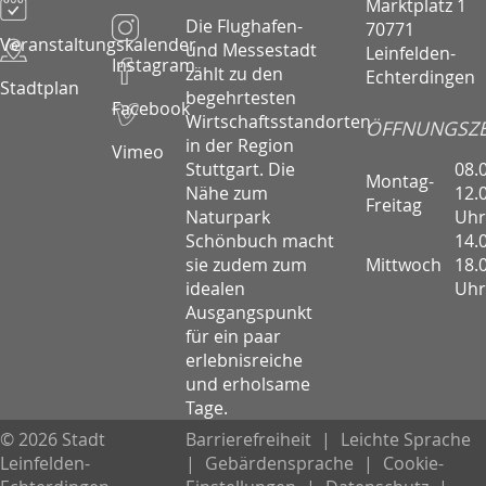
Marktplatz 1
Die Flughafen-
70771
Veranstaltungskalender
und Messestadt
Leinfelden-
Instagram
zählt zu den
Echterdingen
Stadtplan
begehrtesten
Facebook
Wirtschaftsstandorten
ÖFFNUNGSZE
in der Region
Vimeo
08.
Stuttgart. Die
Montag-
12.
Nähe zum
Freitag
Uhr
Naturpark
14.
Schönbuch macht
Mittwoch
18.
sie zudem zum
Uhr
idealen
Ausgangspunkt
für ein paar
erlebnisreiche
und erholsame
Tage.
© 2026 Stadt
Barrierefreiheit
|
Leichte Sprache
Leinfelden-
|
Gebärdensprache
|
Cookie-