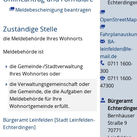
Echterdinge
Meldebescheinigung beantragen
OpenStreetMap
Zuständige Stelle
Fahrplanauskun
die Meldebehörde Ihres Wohnorts
BA-
leinfelden@le-
Meldebehörde ist
mail.de
0711 1600-
die Gemeinde-/Stadtverwaltung
300
Ihres Wohnortes oder
0711 1600-
die Verwaltungsgemeinschaft oder
47300
die Gemeinde, die die Aufgaben der
Meldebehörde für Ihre
Bürgeramt
Wohnortgemeinde erfüllt.
Echterdinge
Bernhäuser
Bürgeramt Leinfelden [Stadt Leinfelden-
Straße 9
Echterdingen]
70771