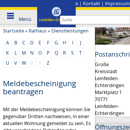
Stadtplan
|
Presse
|
Kontakt
|
Impressum
Menü
Startseite
»
Rathaus
»
Dienstleistungen
A
B
C
D
E
F
G
H
I
J
K
L
M
N
O
P
Q
R
S
T
Postanschri
U
V
W
X
Y
Z
Große
Kreisstadt
Leinfelden-
Meldebescheinigung
Echterdingen
beantragen
Marktplatz 1
70771
Leinfelden-
Mit der Meldebescheinigung können Sie
Echterdingen
gegenüber Dritten nachweisen, in einer
aktuellen Wohnung gemeldet zu sein. Es
Öffnungsze