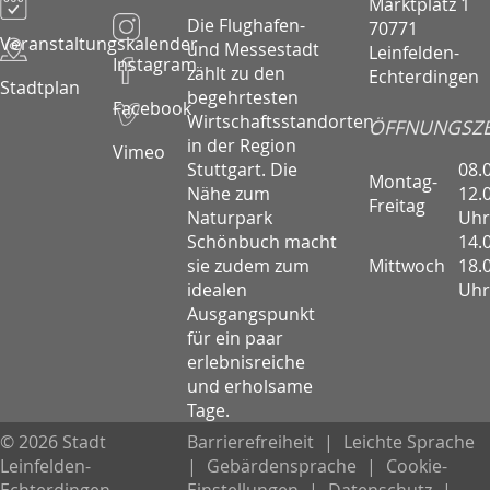
Marktplatz 1
Die Flughafen-
70771
Veranstaltungskalender
und Messestadt
Leinfelden-
Instagram
zählt zu den
Echterdingen
Stadtplan
begehrtesten
Facebook
Wirtschaftsstandorten
ÖFFNUNGSZE
in der Region
Vimeo
08.
Stuttgart. Die
Montag-
12.
Nähe zum
Freitag
Uhr
Naturpark
14.
Schönbuch macht
Mittwoch
18.
sie zudem zum
Uhr
idealen
Ausgangspunkt
für ein paar
erlebnisreiche
und erholsame
Tage.
© 2026 Stadt
Barrierefreiheit
|
Leichte Sprache
Leinfelden-
|
Gebärdensprache
|
Cookie-