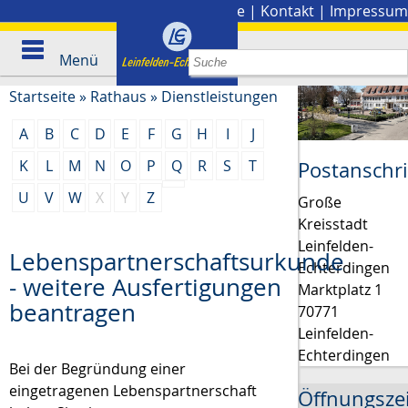
Stadtplan
|
Presse
|
Kontakt
|
Impressum
Menü
Startseite
»
Rathaus
»
Dienstleistungen
A
B
C
D
E
F
G
H
I
J
K
L
M
N
O
P
Q
R
S
T
Postanschri
U
V
W
X
Y
Z
Große
Kreisstadt
Leinfelden-
Lebenspartnerschaftsurkunde
Echterdingen
- weitere Ausfertigungen
Marktplatz 1
beantragen
70771
Leinfelden-
Echterdingen
Bei der Begründung einer
eingetragenen Lebenspartnerschaft
Öffnungsze