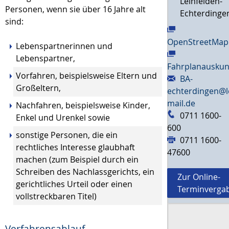
Leinfelden-
Personen, wenn sie über 16 Jahre alt
Echterdinge
sind:
OpenStreetMap
Lebenspartnerinnen und
Lebenspartner,
Fahrplanauskun
Vorfahren,
beispielsweise Eltern und
BA-
Großeltern,
echterdingen@l
mail.de
Nachfahren,
beispielsweise Kinder,
0711 1600-
Enkel und Urenkel
sowie
600
sonstige Personen, die ein
0711 1600-
rechtliches Interesse glaubhaft
47600
machen (zum Beispiel durch ein
Schreiben des Nachlassgerichts, ein
Zur Online-
gerichtliches Urteil oder einen
Terminverga
vollstreckbaren Titel)
Verfahrensablauf