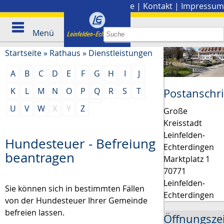
Stadtplan
|
Presse
|
Kontakt
|
Impressum
Menü
Startseite
»
Rathaus
»
Dienstleistungen
A
B
C
D
E
F
G
H
I
J
K
L
M
N
O
P
Q
R
S
T
Postanschri
U
V
W
X
Y
Z
Große
Kreisstadt
Leinfelden-
Hundesteuer - Befreiung
Echterdingen
beantragen
Marktplatz 1
70771
Leinfelden-
Sie können sich in bestimmten Fällen
Echterdingen
von der Hundesteuer Ihrer Gemeinde
befreien lassen.
Öffnungsze