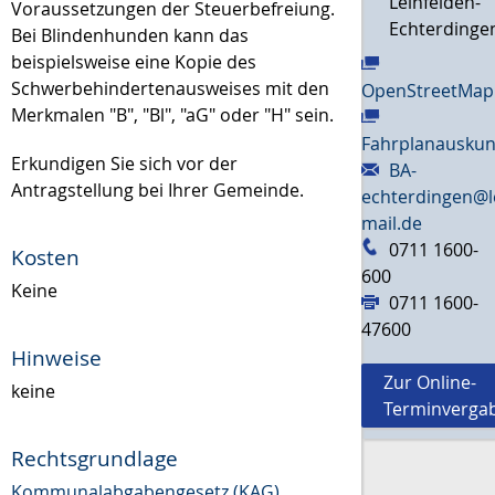
Leinfelden-
Voraussetzungen der Steuerbefreiung.
Echterdinge
Bei Blindenhunden kann das
beispielsweise eine Kopie des
Schwerbehindertenausweises mit den
OpenStreetMap
Merkmalen "B", "Bl", "aG" oder "H" sein.
Fahrplanauskun
Erkundigen Sie sich vor der
BA-
Antragstellung bei Ihrer Gemeinde.
echterdingen@l
mail.de
0711 1600-
Kosten
600
Keine
0711 1600-
47600
Hinweise
Zur Online-
keine
Terminverga
Rechtsgrundlage
Kommunalabgabengesetz (KAG)