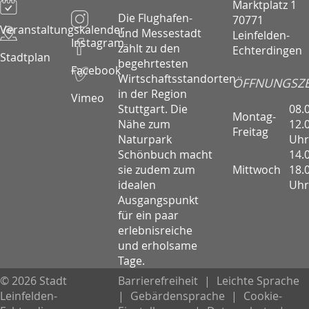
Marktplatz 1
Die Flughafen-
70771
Veranstaltungskalender
und Messestadt
Leinfelden-
Instagram
zählt zu den
Echterdingen
Stadtplan
begehrtesten
Facebook
Wirtschaftsstandorten
ÖFFNUNGSZE
in der Region
Vimeo
08.
Stuttgart. Die
Montag-
12.
Nähe zum
Freitag
Uhr
Naturpark
14.
Schönbuch macht
Mittwoch
18.
sie zudem zum
Uhr
idealen
Ausgangspunkt
für ein paar
erlebnisreiche
und erholsame
Tage.
© 2026 Stadt
Barrierefreiheit
|
Leichte Sprache
Leinfelden-
|
Gebärdensprache
|
Cookie-