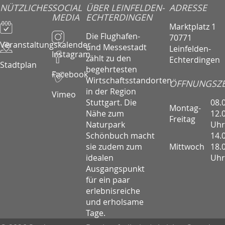
NÜTZLICHES
SOCIAL
ÜBER LEINFELDEN-
ADRESSE
MEDIA
ECHTERDINGEN
Marktplatz 1
Die Flughafen-
70771
Veranstaltungskalender
und Messestadt
Leinfelden-
Instagram
zählt zu den
Echterdingen
Stadtplan
begehrtesten
Facebook
Wirtschaftsstandorten
ÖFFNUNGSZE
in der Region
Vimeo
08.
Stuttgart. Die
Montag-
12.
Nähe zum
Freitag
Uhr
Naturpark
14.
Schönbuch macht
Mittwoch
18.
sie zudem zum
Uhr
idealen
Ausgangspunkt
für ein paar
erlebnisreiche
und erholsame
Tage.