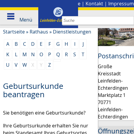
Stadtplan
|
Presse
|
Kontakt
|
Impressum
Menü
Startseite
»
Rathaus
»
Dienstleistungen
A
B
C
D
E
F
G
H
I
J
K
L
M
N
O
P
Q
R
S
T
Postanschri
U
V
W
X
Y
Z
Große
Kreisstadt
Leinfelden-
Geburtsurkunde
Echterdingen
beantragen
Marktplatz 1
70771
Leinfelden-
Sie benötigen eine Geburtsurkunde?
Echterdingen
Ihre Geburtsurkunde erhalten Sie nur
Öffnungsze
beim Standesamt Ihres Geburtsortes.