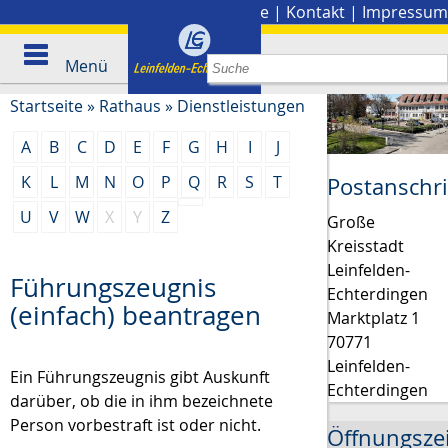
Stadtplan
|
Presse
|
Kontakt
|
Impressum
Menü
Startseite
»
Rathaus
»
Dienstleistungen
A
B
C
D
E
F
G
H
I
J
K
L
M
N
O
P
Q
R
S
T
Postanschri
U
V
W
X
Y
Z
Große
Kreisstadt
Leinfelden-
Führungszeugnis
Echterdingen
(einfach) beantragen
Marktplatz 1
70771
Leinfelden-
Ein Führungszeugnis gibt Auskunft
Echterdingen
darüber, ob die in ihm bezeichnete
Person vorbestraft ist oder nicht.
Öffnungsze