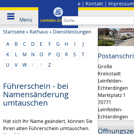
Stadtplan
|
Presse
|
Kontakt
|
Impressum
Menü
Startseite
»
Rathaus
»
Dienstleistungen
A
B
C
D
E
F
G
H
I
J
K
L
M
N
O
P
Q
R
S
T
Postanschri
U
V
W
X
Y
Z
Große
Kreisstadt
Leinfelden-
Führerschein - bei
Echterdingen
Namensänderung
Marktplatz 1
umtauschen
70771
Leinfelden-
Echterdingen
Hat sich Ihr Name geändert, können Sie
Ihren alten Führerschein umtauschen.
Öffnungsze