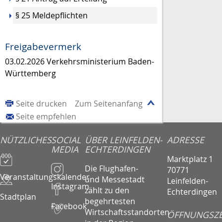
§ 25 Meldepflichten
Freigabevermerk
03.02.2026
Verkehrsministerium Baden-
Württemberg
Seite drucken
Zum Seitenanfang
Seite empfehlen
NÜTZLICHES
SOCIAL
ÜBER LEINFELDEN-
ADRESSE
MEDIA
ECHTERDINGEN
Marktplatz 1
Die Flughafen-
70771
Veranstaltungskalender
und Messestadt
Leinfelden-
Instagram
zählt zu den
Echterdingen
Stadtplan
begehrtesten
Facebook
Wirtschaftsstandorten
ÖFFNUNGSZE