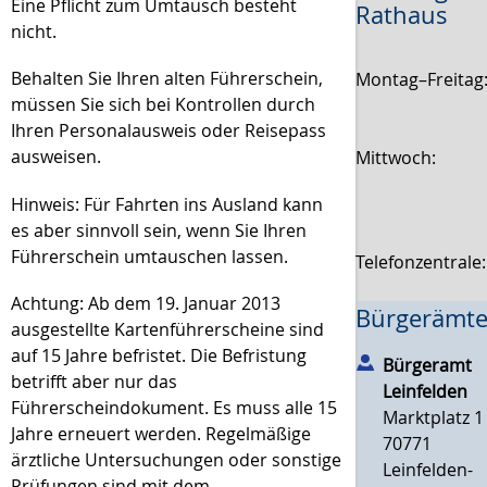
Eine Pflicht zum Umtausch besteht
Rathaus
nicht.
Behalten Sie Ihren alten Führerschein,
Montag–Freitag
müssen Sie sich bei Kontrollen durch
Ihren Personalausweis oder Reisepass
ausweisen.
Mittwoch:
Hinweis:
Für Fa
hrten ins Ausland kann
es aber sinnvoll sein, wenn Sie Ihren
Führerschein umtauschen lassen.
Telefonzentrale
Achtung: Ab dem 19. Januar 2013
Bürgerämte
ausgestellte Kartenführerscheine sind
auf 15 Jahre befristet. Die Befristung
Bürgeramt
betrifft aber nur das
Leinfelden
Führerscheindokument. Es muss alle 15
Marktplatz 1
Jahre erneuert werden. Regelmäßige
70771
ärztliche Untersuchungen oder sonstige
Leinfelden-
Prüfungen sind mit dem