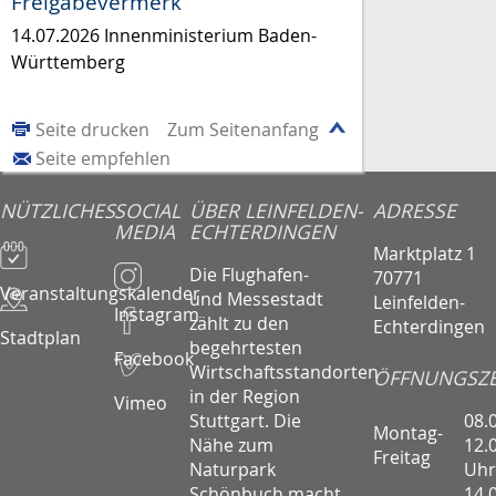
Freigabevermerk
14.07.2026 Innenministerium Baden-
Württemberg
Seite drucken
Zum Seitenanfang
Seite empfehlen
NÜTZLICHES
SOCIAL
ÜBER LEINFELDEN-
ADRESSE
MEDIA
ECHTERDINGEN
Marktplatz 1
Die Flughafen-
70771
Veranstaltungskalender
und Messestadt
Leinfelden-
Instagram
zählt zu den
Echterdingen
Stadtplan
begehrtesten
Facebook
Wirtschaftsstandorten
ÖFFNUNGSZE
in der Region
Vimeo
08.
Stuttgart. Die
Montag-
12.
Nähe zum
Freitag
Uhr
Naturpark
14.
Schönbuch macht