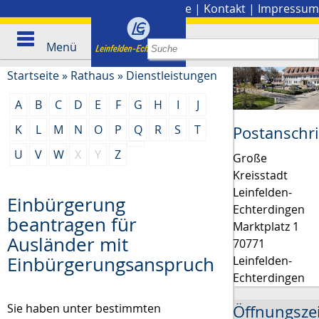
Stadtplan
|
Presse
|
Kontakt
|
Impressum
Menü
Startseite
»
Rathaus
»
Dienstleistungen
A
B
C
D
E
F
G
H
I
J
K
L
M
N
O
P
Q
R
S
T
Postanschri
U
V
W
X
Y
Z
Große
Kreisstadt
Leinfelden-
Einbürgerung
Echterdingen
beantragen für
Marktplatz 1
Ausländer mit
70771
Einbürgerungsanspruch
Leinfelden-
Echterdingen
Sie haben unter bestimmten
Öffnungsze