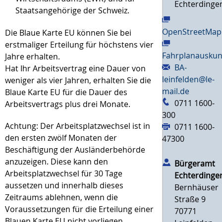
Echterdinge
Staatsangehörige der Schweiz.
OpenStreetMap
Die Blaue Karte EU können Sie bei
erstmaliger Erteilung für höchstens vier
Fahrplanauskun
Jahre erhalten.
BA-
Hat Ihr Arbeitsvertrag eine Dauer von
leinfelden@le-
weniger als vier Jahren, erhalten Sie die
mail.de
Blaue Karte EU für die Dauer des
0711 1600-
Arbeitsvertrags plus drei Monate.
300
Achtung:
Der Arbeitsplatzwechsel ist in
0711 1600-
den ersten zwölf Monaten der
47300
Beschäftigung der Ausländerbehörde
anzuzeigen. Diese kann den
Bürgeramt
Arbeitsplatzwechsel für 30 Tage
Echterdinge
aussetzen und innerhalb dieses
Bernhäuser
Zeitraums ablehnen, wenn die
Straße 9
Voraussetzungen für die Erteilung einer
70771
Blauen Karte EU nicht vorliegen.