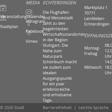
MEDIA
ECHTERDINGEN
Marktplatz 1
Die Flughafen-
70771
Veranstaltungskalender
und Messestadt
Leinfelden-
Instagram
zählt zu den
Echterdingen
Stadtplan
begehrtesten
Facebook
Wirtschaftsstandorten
ÖFFNUNGSZE
in der Region
Vimeo
08.
Stuttgart. Die
Montag-
12.
Nähe zum
Freitag
Uhr
Naturpark
14.
Schönbuch macht
Mittwoch
18.
sie zudem zum
Uhr
idealen
Ausgangspunkt
für ein paar
erlebnisreiche
und erholsame
Tage.
© 2026 Stadt
Barrierefreiheit
|
Leichte Sprache