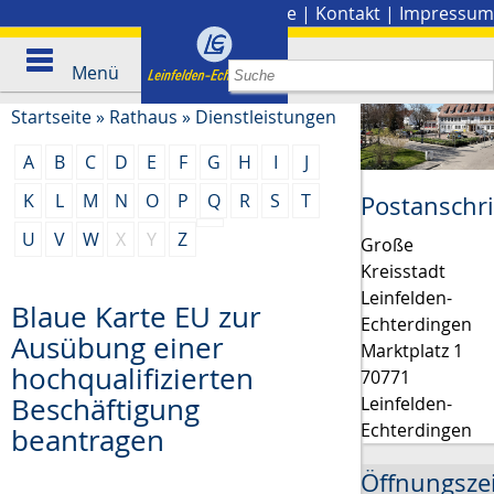
Stadtplan
|
Presse
|
Kontakt
|
Impressum
Menü
Startseite
»
Rathaus
»
Dienstleistungen
A
B
C
D
E
F
G
H
I
J
K
L
M
N
O
P
Q
R
S
T
Postanschri
U
V
W
X
Y
Z
Große
Kreisstadt
Leinfelden-
Blaue Karte EU zur
Echterdingen
Ausübung einer
Marktplatz 1
hochqualifizierten
70771
Beschäftigung
Leinfelden-
Echterdingen
beantragen
Öffnungsze