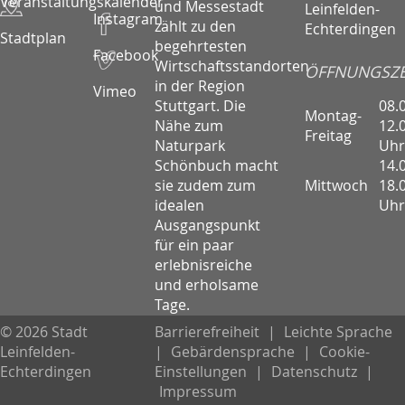
Veranstaltungskalender
und Messestadt
Leinfelden-
Instagram
zählt zu den
Echterdingen
Stadtplan
begehrtesten
Facebook
Wirtschaftsstandorten
ÖFFNUNGSZE
in der Region
Vimeo
08.
Stuttgart. Die
Montag-
12.
Nähe zum
Freitag
Uhr
Naturpark
14.
Schönbuch macht
Mittwoch
18.
sie zudem zum
Uhr
idealen
Ausgangspunkt
für ein paar
erlebnisreiche
und erholsame
Tage.
© 2026 Stadt
Barrierefreiheit
|
Leichte Sprache
Leinfelden-
|
Gebärdensprache
|
Cookie-
Echterdingen
Einstellungen
|
Datenschutz
|
Impressum