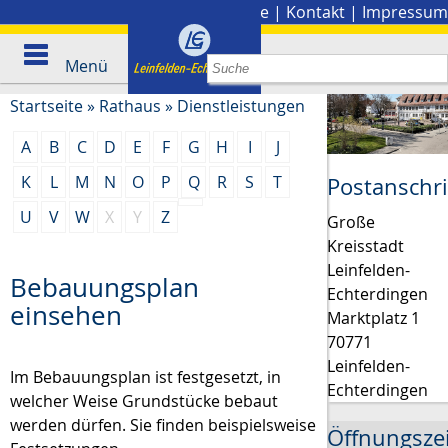
Stadtplan
|
Presse
|
Kontakt
|
Impressum
Menü
Startseite
»
Rathaus
»
Dienstleistungen
A
B
C
D
E
F
G
H
I
J
K
L
M
N
O
P
Q
R
S
T
Postanschri
U
V
W
X
Y
Z
Große
Kreisstadt
Leinfelden-
Bebauungsplan
Echterdingen
einsehen
Marktplatz 1
70771
Leinfelden-
Im Bebauungsplan ist festgesetzt, in
Echterdingen
welcher Weise Grundstücke bebaut
werden dürfen.
Sie finden beispielsweise
Öffnungsze