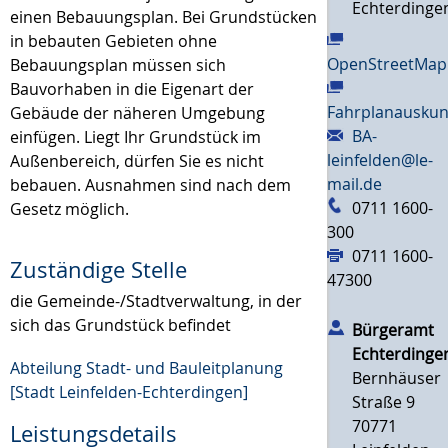
Echterdinge
einen Bebauungsplan. Bei Grundstücken
in bebauten Gebieten ohne
OpenStreetMap
Bebauungsplan müssen sich
Bauvorhaben in die Eigenart der
Fahrplanauskun
Gebäude der näheren Umg
e
bung
BA-
einfügen. Liegt Ihr Grundstück im
leinfelden@le-
Außenbereich, dürfen Sie es nicht
mail.de
bebauen. Ausnahmen sind nach dem
0711 1600-
Gesetz möglich.
300
0711 1600-
Zuständige Stelle
47300
die Gemeinde-/Stadtverwaltung, in der
sich das Grundstück befindet
Bürgeramt
Echterdinge
Abteilung Stadt- und Bauleitplanung
Bernhäuser
[Stadt Leinfelden-Echterdingen]
Straße 9
70771
Leistungsdetails