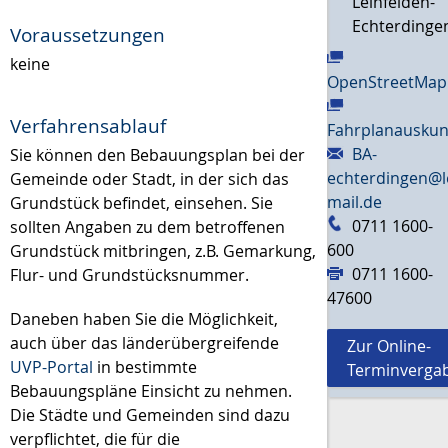
Leinfelden-
Echterdinge
Voraussetzungen
keine
OpenStreetMap
Verfahrensablauf
Fahrplanauskun
BA-
Sie können den Bebauungsplan bei der
echterdingen@l
Gemeinde oder Stadt, in der sich das
mail.de
Grundstück befindet, einsehen. Sie
0711 1600-
sollten Angaben zu dem betroffenen
600
Grundstück mitbringen, z.B. Gemarkung,
0711 1600-
Flur- und Grundstücksnummer.
47600
Daneben haben Sie die Möglichkeit,
auch über das länderübergreifende
Zur Online-
UVP-Portal
in bestimmte
Terminverga
Bebauungspläne Einsicht zu nehmen.
Die Städte und Gemeinden sind dazu
verpflichtet, die für die