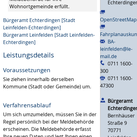
Echterdinge
Wohnortgemeinde erfüllt.
OpenStreetMap
Bürgeramt Echterdingen [Stadt
Leinfelden-Echterdingen]
Fahrplanauskun
Bürgeramt Leinfelden [Stadt Leinfelden-
BA-
Echterdingen]
leinfelden@le-
Leistungsdetails
mail.de
0711 1600-
Voraussetzungen
300
0711 1600-
Sie ziehen innerhalb derselben
47300
Kommune (Stadt oder Gemeinde) um.
Bürgeramt
Verfahrensablauf
Echterdinge
Um sich umzumelden, müssen Sie in der
Bernhäuser
Regel persönlich bei der Meldebehörde
Straße 9
erscheinen. Die Meldebehörde erfasst
70771
Ihre neuen Daten und legt Ihnen einen