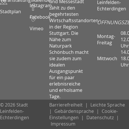
Veranstaltungskalender
und Messestadt
Leinfelden-
Instagram
zählt zu den
Echterdingen
Stadtplan
begehrtesten
Facebook
Wirtschaftsstandorten
ÖFFNUNGSZE
in der Region
Vimeo
08.
Stuttgart. Die
Montag-
12.
Nähe zum
Freitag
Uhr
Naturpark
14.
Schönbuch macht
Mittwoch
18.
sie zudem zum
Uhr
idealen
Ausgangspunkt
für ein paar
erlebnisreiche
und erholsame
Tage.
© 2026 Stadt
Barrierefreiheit
|
Leichte Sprache
Leinfelden-
|
Gebärdensprache
|
Cookie-
Echterdingen
Einstellungen
|
Datenschutz
|
Impressum