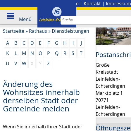
Stadtplan
|
Presse
|
Kontakt
|
Impressum
Menü
Startseite
»
Rathaus
»
Dienstleistungen
A
B
C
D
E
F
G
H
I
J
K
L
M
N
O
P
Q
R
S
T
Postanschri
U
V
W
X
Y
Z
Große
Kreisstadt
Leinfelden-
Änderung des
Echterdingen
Wohnsitzes innerhalb
Marktplatz 1
derselben Stadt oder
70771
Gemeinde melden
Leinfelden-
Echterdingen
Wenn Sie innerhalb Ihrer Stadt oder
Öffnungsze