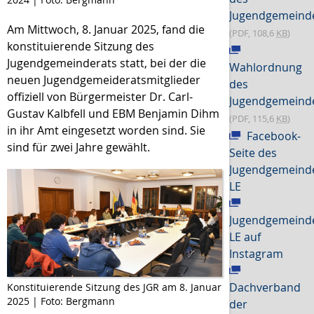
Jugendgemeind
Am Mittwoch, 8. Januar 2025, fand die
(PDF, 108,6
KB
)
konstituierende Sitzung des
Jugendgemeinderats statt, bei der die
Wahlordnung
neuen Jugendgemeideratsmitglieder
des
offiziell von Bürgermeister Dr. Carl-
Jugendgemeind
Gustav Kalbfell und EBM Benjamin Dihm
(PDF, 115,6
KB
)
in ihr Amt eingesetzt worden sind. Sie
Facebook-
sind für zwei Jahre gewählt.
Seite des
Jugendgemeind
LE
Jugendgemeind
LE auf
Instagram
Dachverband
Konstituierende Sitzung des JGR am 8. Januar
2025 | Foto: Bergmann
der