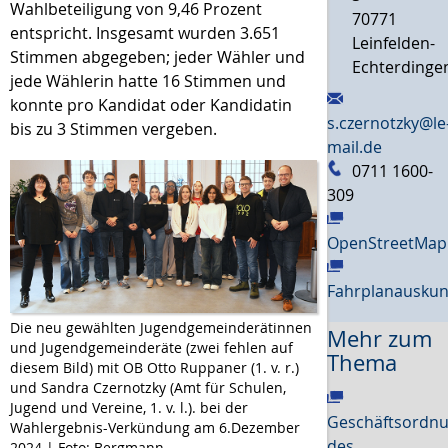
Wahlbeteiligung von 9,46 Prozent
70771
entspricht. Insgesamt wurden 3.651
Leinfelden-
Stimmen abgegeben; jeder Wähler und
Echterdinge
jede Wählerin hatte 16 Stimmen und
konnte pro Kandidat oder Kandidatin
s.czernotzky@le
bis zu 3 Stimmen vergeben.
mail.de
0711 1600-
309
OpenStreetMap
Fahrplanauskun
Die neu gewählten Jugendgemeinderätinnen
Mehr zum
und Jugendgemeinderäte (zwei fehlen auf
Thema
diesem Bild) mit OB Otto Ruppaner (1. v. r.)
und Sandra Czernotzky (Amt für Schulen,
Jugend und Vereine, 1. v. l.). bei der
Geschäftsordn
Wahlergebnis-Verkündung am 6.Dezember
des
2024 | Foto: Bergmann