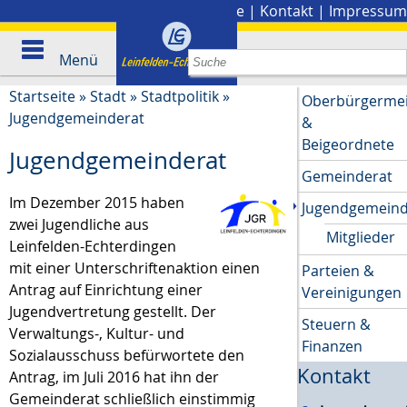
Stadtplan
|
Presse
|
Kontakt
|
Impressum
Menü
Startseite
»
Stadt
»
Stadtpolitik
»
Oberbürgermei
Jugendgemeinderat
&
Beigeordnete
Jugendgemeinderat
Gemeinderat
Im Dezember 2015 haben
Jugendgemeind
zwei Jugendliche aus
Mitglieder
Leinfelden-Echterdingen
mit einer Unterschriftenaktion einen
Parteien &
Antrag auf Einrichtung einer
Vereinigungen
Jugendvertretung gestellt. Der
Steuern &
Verwaltungs-, Kultur- und
Finanzen
Sozialausschuss befürwortete den
Kontakt
Antrag, im Juli 2016 hat ihn der
Gemeinderat schließlich einstimmig