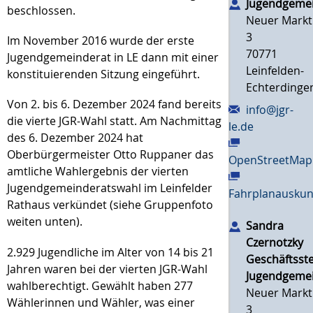
Jugendgeme
beschlossen.
Neuer Markt
3
Im November 2016 wurde der erste
70771
Jugendgemeinderat in LE dann mit einer
Leinfelden-
konstituierenden Sitzung eingeführt.
Echterdinge
Von 2. bis 6. Dezember 2024 fand bereits
info@jgr-
die vierte JGR-Wahl statt. Am Nachmittag
le.de
des 6. Dezember 2024 hat
Oberbürgermeister Otto Ruppaner das
OpenStreetMap
amtliche Wahlergebnis der vierten
Jugendgemeinderatswahl im Leinfelder
Fahrplanauskun
Rathaus verkündet (siehe Gruppenfoto
weiten unten).
Sandra
Czernotzky
2.929 Jugendliche im Alter von 14 bis 21
Geschäftsste
Jahren waren bei der vierten JGR-Wahl
Jugendgeme
wahlberechtigt. Gewählt haben 277
Neuer Markt
Wählerinnen und Wähler, was einer
3