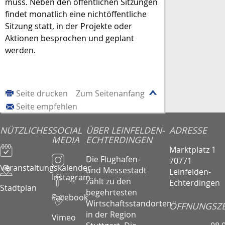
muss. Neben den öffentlichen Sitzungen
findet monatlich eine nichtöffentliche
Sitzung statt, in der Projekte oder
Aktionen besprochen und geplant
werden.
Seite drucken
Zum Seitenanfang
Seite empfehlen
NÜTZLICHES
SOCIAL
ÜBER LEINFELDEN-
ADRESSE
MEDIA
ECHTERDINGEN
Marktplatz 1
Die Flughafen-
70771
Veranstaltungskalender
und Messestadt
Leinfelden-
Instagram
zählt zu den
Echterdingen
Stadtplan
begehrtesten
Facebook
Wirtschaftsstandorten
ÖFFNUNGSZE
in der Region
Vimeo