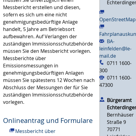
Echterdinge
Messbericht erstellen und diesen,
sofern es sich um eine nicht
OpenStreetMap
genehmigungsbedürftige Anlage
handelt, 5 Jahre am Betriebsort
Fahrplanauskun
aufbewahren. Auf Verlangen der
BA-
zuständigen Immissionsschutzbehörde
leinfelden@le-
müssen Sie den Messbericht vorlegen.
mail.de
Messberichte über
0711 1600-
Emissionsmessungen in
300
genehmigungsbedürftigen Anlagen
0711 1600-
müssen Sie spätestens 12 Wochen nach
47300
Abschluss der Messungen der für Sie
zuständigen Immissionsschutzbehörde
Bürgeramt
vorlegen.
Echterdinge
Bernhäuser
Onlineantrag und Formulare
Straße 9
70771
Messbericht über