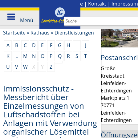
Stadtplan
|
Presse
|
Kontakt
|
Impressum
Menü
Startseite
»
Rathaus
»
Dienstleistungen
A
B
C
D
E
F
G
H
I
J
K
L
M
N
O
P
Q
R
S
T
Postanschri
U
V
W
X
Y
Z
Große
Kreisstadt
Leinfelden-
Immissionsschutz -
Echterdingen
Messbericht über
Marktplatz 1
Einzelmessungen von
70771
Luftschadstoffen bei
Leinfelden-
Echterdingen
Anlagen mit Verwendung
organischer Lösemittel
Öffnungsze