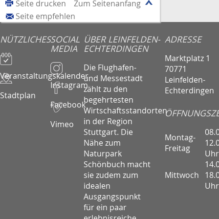
Seite drucken
Zum Seitenanfang
Seite empfehlen
NÜTZLICHES
SOCIAL
ÜBER LEINFELDEN-
ADRESSE
MEDIA
ECHTERDINGEN
Marktplatz 1
Die Flughafen-
70771
Veranstaltungskalender
und Messestadt
Leinfelden-
Instagram
zählt zu den
Echterdingen
Stadtplan
begehrtesten
Facebook
Wirtschaftsstandorten
ÖFFNUNGSZE
in der Region
Vimeo
08.
Stuttgart. Die
Montag-
12.
Nähe zum
Freitag
Uhr
Naturpark
14.
Schönbuch macht
Mittwoch
18.
sie zudem zum
Uhr
idealen
Ausgangspunkt
für ein paar
erlebnisreiche