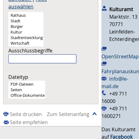
auswählen
Kulturamt
Marktstr. 13
70771
Leinfelden-
Echterdinge
Ausschlussbegriffe
OpenStreetMap
Fahrplanauskun
Dateityp
info@le-
mail.de
+49 711
16000
+49 711
Seite drucken
Zum Seitenanfang
1600271
Seite empfehlen
Das Kulturamt
auf
Facebook