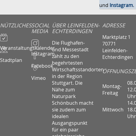
und
Instagram
.
NÜTZLICHES
SOCIAL
ÜBER LEINFELDEN-
ADRESSE
MEDIA
ECHTERDINGEN
Marktplatz 1
Die Flughafen-
70771
Veranstaltungskalender
und Messestadt
Leinfelden-
Instagram
zählt zu den
Echterdingen
Stadtplan
begehrtesten
Facebook
Wirtschaftsstandorten
ÖFFNUNGSZE
in der Region
Vimeo
08.
Stuttgart. Die
Montag-
12.
Nähe zum
Freitag
Uhr
Naturpark
14.
Schönbuch macht
Mittwoch
18.
sie zudem zum
Uhr
idealen
Ausgangspunkt
für ein paar