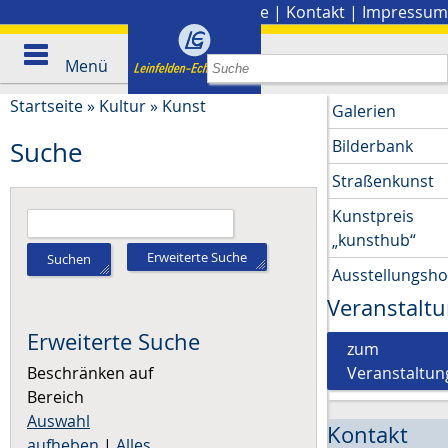
Stadtplan
|
Presse
|
Kontakt
|
Impressum
Menü
Startseite
»
Kultur
»
Kunst
Galerien
Bilderbank
Suche
Straßenkunst
Kunstpreis
„kunsthub“
Erweiterte Suche
Suchen
Ausstellungsh
Veranstalt
Erweiterte Suche
zum
Beschränken auf
Veranstaltun
Bereich
Auswahl
Kontakt
aufheben
|
Alles