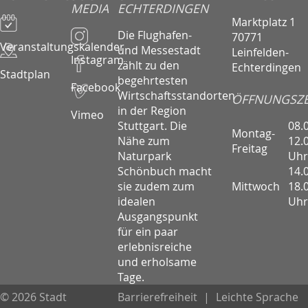
MEDIA
ECHTERDINGEN
Marktplatz 1
Die Flughafen-
70771
Veranstaltungskalender
und Messestadt
Leinfelden-
Instagram
zählt zu den
Echterdingen
Stadtplan
begehrtesten
Facebook
Wirtschaftsstandorten
ÖFFNUNGSZE
in der Region
Vimeo
08.
Stuttgart. Die
Montag-
12.
Nähe zum
Freitag
Uhr
Naturpark
14.
Schönbuch macht
Mittwoch
18.
sie zudem zum
Uhr
idealen
Ausgangspunkt
für ein paar
erlebnisreiche
und erholsame
Tage.
© 2026 Stadt
Barrierefreiheit
|
Leichte Sprache