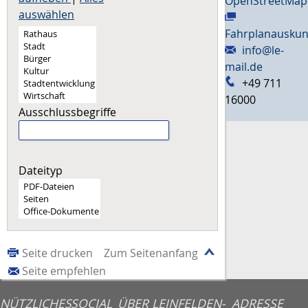
OpenStreetMap
auswählen
Fahrplanauskun
info@le-
mail.de
+49 711
16000
Ausschlussbegriffe
Dateityp
Seite drucken
Zum Seitenanfang
Seite empfehlen
NÜTZLICHES
SOCIAL
ÜBER LEINFELDEN-
ADRESSE