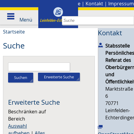
Stadtplan
|
Presse
|
Kontakt
|
Impressum
Menü
Startseite
Kontakt
Suche
Stabsstelle
Persönliche
Referat des
Oberbürgerm
und
Erweiterte Suche
Suchen
Öffentlichkei
Marktstraße
6
Erweiterte Suche
70771
Leinfelden-
Beschränken auf
Echterdinge
Bereich
Auswahl
aufheben
|
Alles