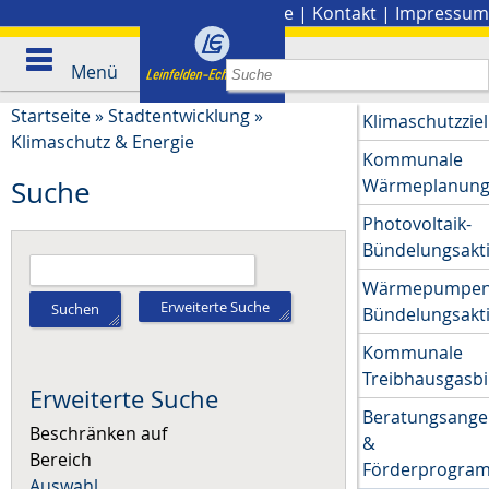
Stadtplan
|
Presse
|
Kontakt
|
Impressum
Menü
Startseite
»
Stadtentwicklung
»
Klimaschutzziel
Klimaschutz & Energie
Kommunale
Wärmeplanun
Suche
Photovoltaik-
Bündelungsakt
Wärmepumpen
Erweiterte Suche
Suchen
Bündelungsakt
Kommunale
Treibhausgasbi
Erweiterte Suche
Beratungsange
Beschränken auf
&
Bereich
Förderprogra
Auswahl