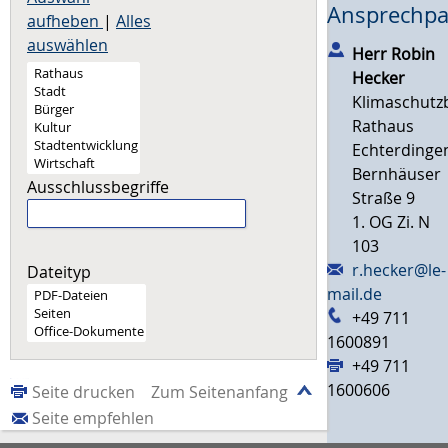
Ansprechpa
aufheben
|
Alles
auswählen
Herr
Robin
Hecker
Klimaschutz
Rathaus
Echterdinge
Bernhäuser
Ausschlussbegriffe
Straße 9
1. OG Zi. N
103
r.hecker@le-
Dateityp
mail.de
+49 711
1600891
+49 711
1600606
Seite drucken
Zum Seitenanfang
Seite empfehlen