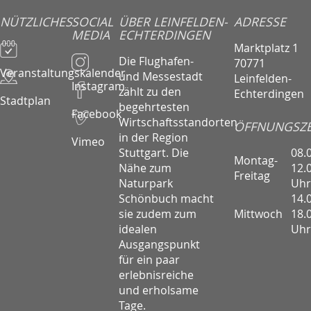
NÜTZLICHES
SOCIAL
ÜBER LEINFELDEN-
ADRESSE
MEDIA
ECHTERDINGEN
Marktplatz 1
Die Flughafen-
70771
Veranstaltungskalender
und Messestadt
Leinfelden-
Instagram
zählt zu den
Echterdingen
Stadtplan
begehrtesten
Facebook
Wirtschaftsstandorten
ÖFFNUNGSZE
in der Region
Vimeo
08.
Stuttgart. Die
Montag-
12.
Nähe zum
Freitag
Uhr
Naturpark
14.
Schönbuch macht
Mittwoch
18.
sie zudem zum
Uhr
idealen
Ausgangspunkt
für ein paar
erlebnisreiche
und erholsame
Tage.