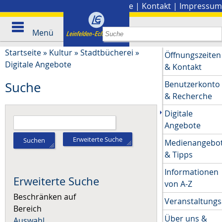
Stadtplan
|
Presse
|
Kontakt
|
Impressum
Menü
Startseite
»
Kultur
»
Stadtbücherei
»
Öffnungszeiten
Digitale Angebote
& Kontakt
Benutzerkonto
Suche
& Recherche
Digitale
Angebote
Erweiterte Suche
Suchen
Medienangebo
& Tipps
Informationen
Erweiterte Suche
von A-Z
Beschränken auf
Veranstaltung
Bereich
Über uns &
Auswahl