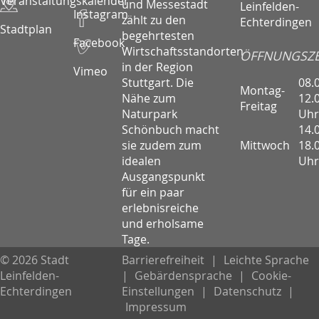
Veranstaltungskalender
und Messestadt
Leinfelden-
Instagram
zählt zu den
Echterdingen
Stadtplan
begehrtesten
Facebook
Wirtschaftsstandorten
ÖFFNUNGSZE
in der Region
Vimeo
08.
Stuttgart. Die
Montag-
12.
Nähe zum
Freitag
Uhr
Naturpark
14.
Schönbuch macht
Mittwoch
18.
sie zudem zum
Uhr
idealen
Ausgangspunkt
für ein paar
erlebnisreiche
und erholsame
Tage.
© 2026 Stadt
Barrierefreiheit
|
Leichte Sprache
Leinfelden-
|
Gebärdensprache
|
Cookie-
Echterdingen
Einstellungen
|
Datenschutz
|
Impressum