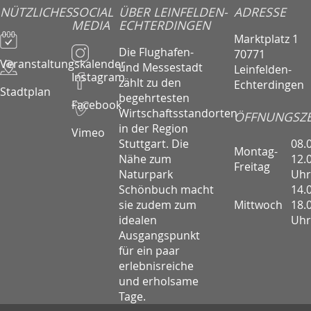
NÜTZLICHES
SOCIAL
ÜBER LEINFELDEN-
ADRESSE
MEDIA
ECHTERDINGEN
Marktplatz 1
Die Flughafen-
70771
Veranstaltungskalender
und Messestadt
Leinfelden-
Instagram
zählt zu den
Echterdingen
Stadtplan
begehrtesten
Facebook
Wirtschaftsstandorten
ÖFFNUNGSZE
in der Region
Vimeo
08.
Stuttgart. Die
Montag-
12.
Nähe zum
Freitag
Uhr
Naturpark
14.
Schönbuch macht
Mittwoch
18.
sie zudem zum
Uhr
idealen
Ausgangspunkt
für ein paar
erlebnisreiche
und erholsame
Tage.