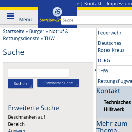
Stadtplan
|
Presse
|
Kontakt
|
Impressum
Menü
Startseite
»
Bürger
»
Notruf &
Feuerwehr
Rettungsdienste
»
THW
Deutsches
Rotes Kreuz
Suche
DLRG
THW
Rettungsflugw
Erweiterte Suche
Suchen
Kontakt
Technisches
Erweiterte Suche
Hilfswerk
Beschränken auf
Mehr zum
Bereich
Thema
Auswahl