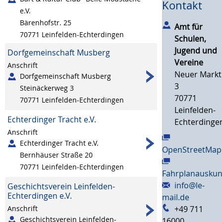
Kontakt
e.V.
Bärenhofstr. 25
Amt für
70771
Leinfelden-Echterdingen
Schulen,
Jugend und
Dorfgemeinschaft Musberg
Vereine
Anschrift
Neuer Markt
Dorfgemeinschaft Musberg
3
Steinäckerweg 3
70771
70771
Leinfelden-Echterdingen
Leinfelden-
Echterdinger Tracht e.V.
Echterdinge
Anschrift
Echterdinger Tracht e.V.
OpenStreetMap
Bernhäuser Straße 20
70771
Leinfelden-Echterdingen
Fahrplanauskun
info@le-
Geschichtsverein Leinfelden-
Echterdingen e.V.
mail.de
+49 711
Anschrift
Geschichtsverein Leinfelden-
16000