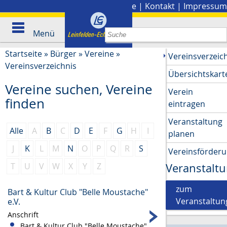
Stadtplan
|
Presse
|
Kontakt
|
Impressum
Menü
Startseite
»
Bürger
»
Vereine
»
Vereinsverzeic
Vereinsverzeichnis
Übersichtskart
Vereine suchen, Vereine
Verein
finden
eintragen
Veranstaltung
Alle
A
B
C
D
E
F
G
H
I
planen
J
K
L
M
N
O
P
Q
R
S
Vereinsförder
T
U
V
W
X
Y
Z
Veranstalt
zum
Bart & Kultur Club "Belle Moustache"
Veranstaltun
e.V.
Anschrift
Bart & Kultur Club "Belle Moustache"