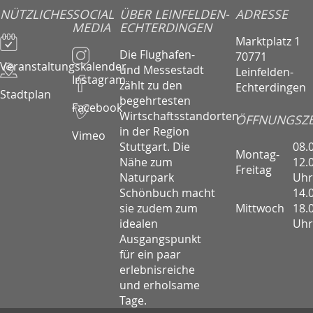
NÜTZLICHES
SOCIAL
ÜBER LEINFELDEN-
ADRESSE
MEDIA
ECHTERDINGEN
Marktplatz 1
Die Flughafen-
70771
Veranstaltungskalender
und Messestadt
Leinfelden-
Instagram
zählt zu den
Echterdingen
Stadtplan
begehrtesten
Facebook
Wirtschaftsstandorten
ÖFFNUNGSZE
in der Region
Vimeo
08.
Stuttgart. Die
Montag-
12.
Nähe zum
Freitag
Uhr
Naturpark
14.
Schönbuch macht
Mittwoch
18.
sie zudem zum
Uhr
idealen
Ausgangspunkt
für ein paar
erlebnisreiche
und erholsame
Tage.