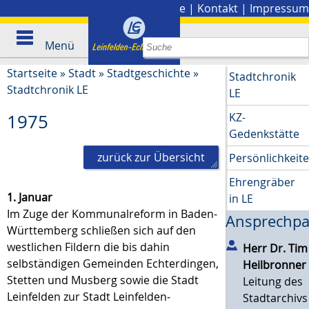
Stadtplan
|
Presse
|
Kontakt
|
Impressum
Menü
Startseite
»
Stadt
»
Stadtgeschichte
»
Stadtchronik
Stadtchronik LE
LE
KZ-
1975
Gedenkstätte
zurück zur Übersicht
Persönlichkeit
Ehrengräber
1. Januar
in LE
Im Zuge der Kommunalreform in Baden-
Ansprechpa
Württemberg schließen sich auf den
westlichen Fildern die bis dahin
Herr Dr.
Tim
selbständigen Gemeinden Echterdingen,
Heilbronner
Stetten und Musberg sowie die Stadt
Leitung des
Leinfelden zur Stadt Leinfelden-
Stadtarchivs