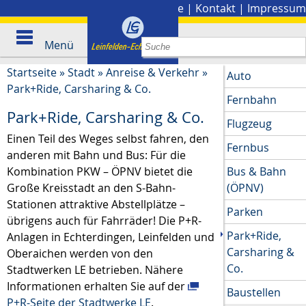
Stadtplan
|
Presse
|
Kontakt
|
Impressum
Menü
Startseite
»
Stadt
»
Anreise & Verkehr
»
Auto
Park+Ride, Carsharing & Co.
Fernbahn
Park+Ride, Carsharing & Co.
Flugzeug
Einen Teil des Weges selbst fahren, den
Fernbus
anderen mit Bahn und Bus: Für die
Kombination PKW – ÖPNV bietet die
Bus & Bahn
Große Kreisstadt an den S-Bahn-
(ÖPNV)
Stationen attraktive Abstellplätze –
Parken
übrigens auch für Fahrräder! Die P+R-
Park+Ride,
Anlagen in Echterdingen, Leinfelden und
Carsharing &
Oberaichen werden von den
Co.
Stadtwerken LE betrieben. Nähere
Informationen erhalten Sie auf der
Baustellen
P+R-Seite der Stadtwerke LE
.