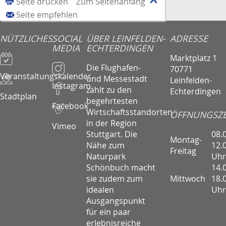
Seite drucken
Zum Seitenanfang
Seite empfehlen
NÜTZLICHES
SOCIAL
ÜBER LEINFELDEN-
ADRESSE
MEDIA
ECHTERDINGEN
Marktplatz 1
Die Flughafen-
70771
Veranstaltungskalender
und Messestadt
Leinfelden-
Instagram
zählt zu den
Echterdingen
Stadtplan
begehrtesten
Facebook
Wirtschaftsstandorten
ÖFFNUNGSZE
in der Region
Vimeo
08.
Stuttgart. Die
Montag-
12.
Nähe zum
Freitag
Uhr
Naturpark
14.
Schönbuch macht
Mittwoch
18.
sie zudem zum
Uhr
idealen
Ausgangspunkt
für ein paar
erlebnisreiche