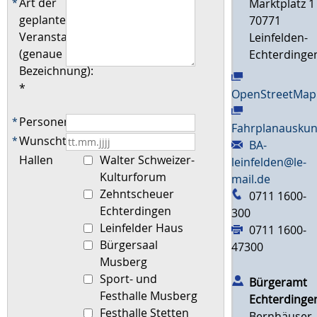
Art der
Marktplatz 1
*
geplanten
70771
Veranstaltung
Leinfelden-
(genaue
Echterdinge
Bezeichnung):
*
OpenStreetMap
Personenanzahl
*
Fahrplanauskun
Wunschtermin
*
BA-
Hallen
Walter Schweizer-
leinfelden@le-
Kulturforum
mail.de
Zehntscheuer
0711 1600-
Echterdingen
300
Leinfelder Haus
0711 1600-
Bürgersaal
47300
Musberg
Sport- und
Bürgeramt
Festhalle Musberg
Echterdinge
Festhalle Stetten
Bernhäuser