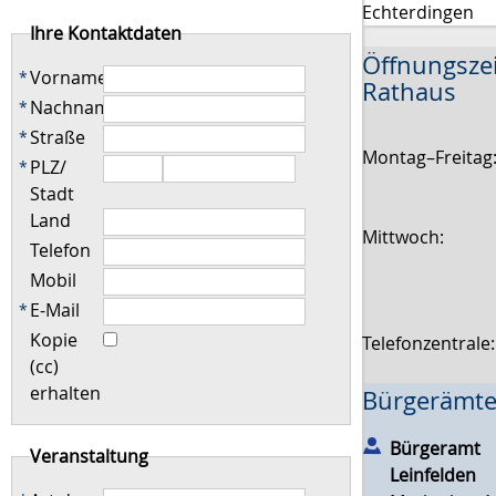
Echterdingen
Ihre Kontaktdaten
Öffnungsze
Vorname
*
Rathaus
Nachname
*
Straße
*
Montag–Freitag
PLZ
/
*
Stadt
Land
Mittwoch:
Telefon
Mobil
E-Mail
*
Kopie
Telefonzentrale
(cc)
erhalten
Bürgerämte
Bürgeramt
Veranstaltung
Leinfelden