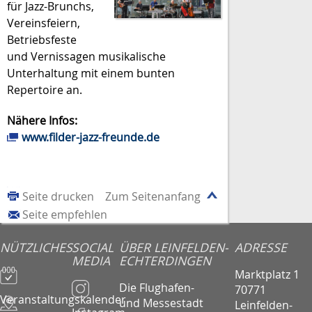
für Jazz-Brunchs,
Vereinsfeiern,
Betriebsfeste
und Vernissagen musikalische
Unterhaltung mit einem bunten
Repertoire an.
Nähere Infos:
www.filder-jazz-freunde.de
Seite drucken
Zum Seitenanfang
Seite empfehlen
NÜTZLICHES
SOCIAL
ÜBER LEINFELDEN-
ADRESSE
MEDIA
ECHTERDINGEN
Marktplatz 1
Die Flughafen-
70771
Veranstaltungskalender
und Messestadt
Leinfelden-