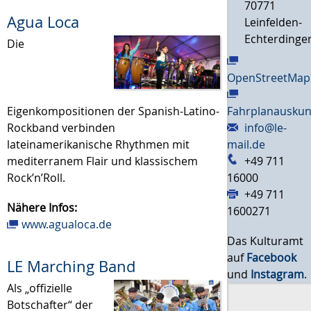
70771
Agua Loca
Leinfelden-
Echterdinge
Die
OpenStreetMap
Eigenkompositionen der Spanish-Latino-
Fahrplanauskun
Rockband verbinden
info@le-
lateinamerikanische Rhythmen mit
mail.de
mediterranem Flair und klassischem
+49 711
Rock’n’Roll.
16000
+49 711
Nähere Infos:
1600271
www.agualoca.de
Das Kulturamt
auf
Facebook
LE Marching Band
und
Instagram
.
Als „offizielle
Botschafter“ der