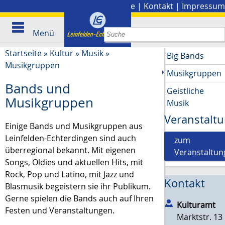
Stadtplan
|
Presse
|
Kontakt
|
Impressum
Menü
Startseite
»
Kultur
»
Musik
»
Big Bands
Musikgruppen
Musikgruppen
Bands und
Geistliche
Musikgruppen
Musik
Veranstalt
Einige Bands und Musikgruppen aus
Leinfelden-Echterdingen sind auch
zum
überregional bekannt. Mit eigenen
Veranstaltun
Songs, Oldies und aktuellen Hits, mit
Rock, Pop und Latino, mit Jazz und
Kontakt
Blasmusik begeistern sie ihr Publikum.
Gerne spielen die Bands auch auf Ihren
Kulturamt
Festen und Veranstaltungen.
Marktstr. 13