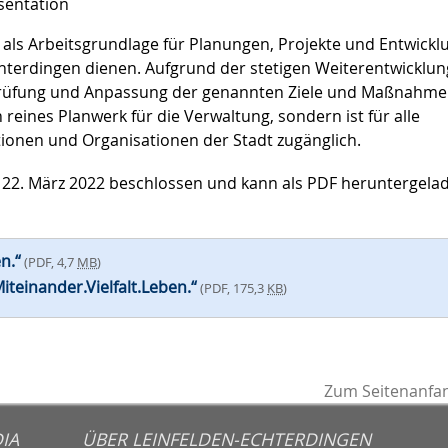
sentation
n als Arbeitsgrundlage für Planungen, Projekte und Entwick
Echterdingen dienen. Aufgrund der stetigen Weiterentwicklun
prüfung und Anpassung der genannten Ziele und Maßnahm
 reines Planwerk für die Verwaltung, sondern ist für alle
tionen und Organisationen der Stadt zugänglich.
22. März 2022 beschlossen und kann als PDF heruntergela
n.“
(PDF, 4,7
MB
)
einander.Vielfalt.Leben.“
(PDF, 175,3
KB
)
Zum Seitenanfa
IA
ÜBER LEINFELDEN-ECHTERDINGEN