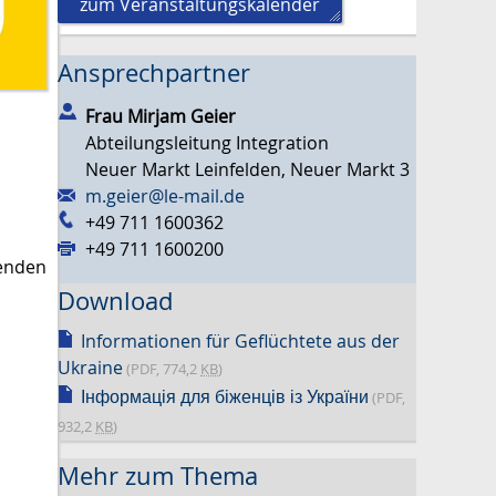
zum Veranstaltungskalender
Ansprechpartner
Frau
Mirjam
Geier
Abteilungsleitung Integration
Neuer Markt Leinfelden, Neuer Markt 3
m.geier@le-mail.de
+49 711 1600362
+49 711 1600200
ßenden
Download
Informationen für Geflüchtete aus der
Ukraine
(PDF, 774,2
KB
)
Інформація для біженців із України
(PDF,
932,2
KB
)
Mehr zum Thema