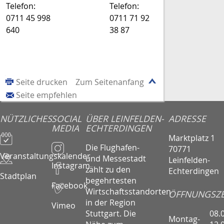
Telefon:
Telefon:
0711 45 998
0711 71 92
640
38 87
Seite drucken
Zum Seitenanfang
Seite empfehlen
NÜTZLICHES
SOCIAL
ÜBER LEINFELDEN-
ADRESSE
MEDIA
ECHTERDINGEN
Marktplatz 1
Die Flughafen-
70771
Veranstaltungskalender
und Messestadt
Leinfelden-
Instagram
zählt zu den
Echterdingen
Stadtplan
begehrtesten
Facebook
Wirtschaftsstandorten
ÖFFNUNGSZE
in der Region
Vimeo
08.
Stuttgart. Die
Montag-