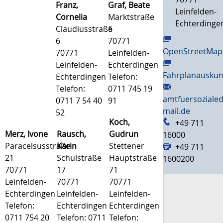
Franz,
Graf, Beate
Leinfelden-
Cornelia
Marktstraße
Echterdinge
Claudiusstraße
6
6
70771
OpenStreetMap
70771
Leinfelden-
Leinfelden-
Echterdingen
Fahrplanauskun
Echterdingen
Telefon:
Telefon:
0711 745 19
amtfuersozialed
0711 7 54 40
91
mail.de
52
Koch,
+49 711
Merz, Ivone
Rausch,
Gudrun
16000
Paracelsusstraße
Karin
Stettener
+49 711
21
Schulstraße
Hauptstraße
1600200
70771
17
71
Leinfelden-
70771
70771
Echterdingen
Leinfelden-
Leinfelden-
Telefon:
Echterdingen
Echterdingen
0711 754 20
Telefon: 0711
Telefon: