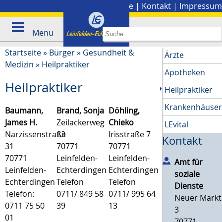
Stadtplan
|
Presse
|
Kontakt
|
Impressum
Menü
Startseite
»
Bürger
»
Gesundheit &
Ärzte
Medizin
»
Heilpraktiker
Apotheken
Heilpraktiker
Heilpraktiker
Krankenhäuse
Baumann,
Brand, Sonja
Döhling,
James H.
Zeilackerweg
Chieko
LEvital
Narzissenstraße
13
Irisstraße 7
Kontakt
31
70771
70771
70771
Leinfelden-
Leinfelden-
Amt für
Leinfelden-
Echterdingen
Echterdingen
soziale
Echterdingen
Telefon
Telefon
Dienste
Telefon:
0711/ 849 58
0711/ 995 64
Neuer Markt
0711 75 50
39
13
3
01
70771