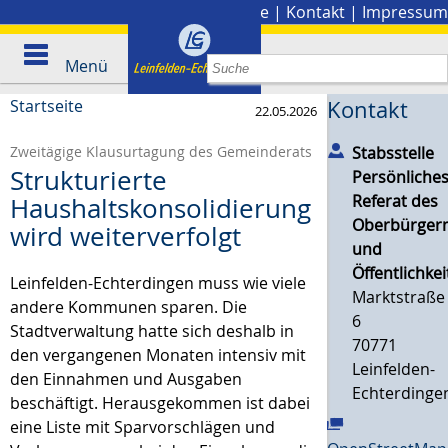
Stadtplan
|
Presse
|
Kontakt
|
Impressum
Menü
Startseite
Kontakt
22.05.2026
Stabsstelle
Zweitägige Klausurtagung des Gemeinderats
Strukturierte
Persönliche
Referat des
Haushaltskonsolidierung
Oberbürgerm
wird weiterverfolgt
und
Öffentlichkei
Leinfelden-Echterdingen muss wie viele
Marktstraße
andere Kommunen sparen. Die
6
Stadtverwaltung hatte sich deshalb in
70771
den vergangenen Monaten intensiv mit
Leinfelden-
den Einnahmen und Ausgaben
Echterdinge
beschäftigt. Herausgekommen ist dabei
eine Liste mit Sparvorschlägen und