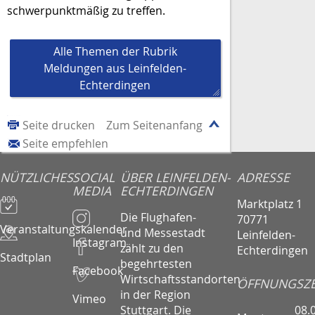
schwerpunktmäßig zu treffen.
Alle Themen der Rubrik
Meldungen aus Leinfelden-
Echterdingen
Seite drucken
Zum Seitenanfang
Seite empfehlen
NÜTZLICHES
SOCIAL
ÜBER LEINFELDEN-
ADRESSE
MEDIA
ECHTERDINGEN
Marktplatz 1
Die Flughafen-
70771
Veranstaltungskalender
und Messestadt
Leinfelden-
Instagram
zählt zu den
Echterdingen
Stadtplan
begehrtesten
Facebook
Wirtschaftsstandorten
ÖFFNUNGSZE
in der Region
Vimeo
08.
Stuttgart. Die