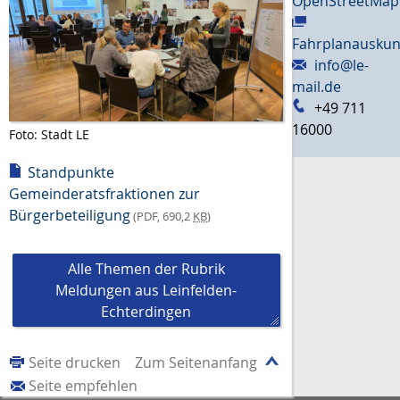
OpenStreetMap
Fahrplanauskun
info@le-
mail.de
+49 711
16000
Foto: Stadt LE
Standpunkte
Gemeinderatsfraktionen zur
Bürgerbeteiligung
(PDF, 690,2
KB
)
Alle Themen der Rubrik
Meldungen aus Leinfelden-
Echterdingen
Seite drucken
Zum Seitenanfang
Seite empfehlen