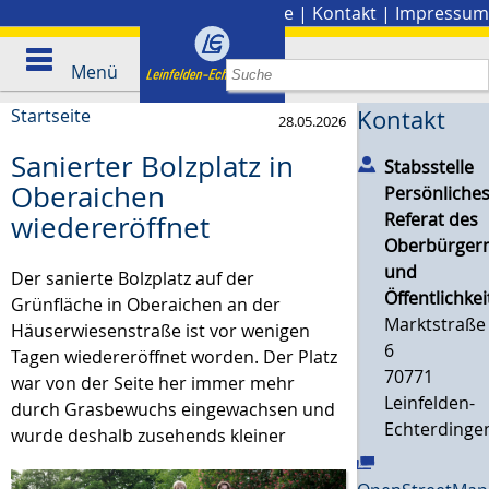
Stadtplan
|
Presse
|
Kontakt
|
Impressum
Menü
Startseite
Kontakt
28.05.2026
Sanierter Bolzplatz in
Stabsstelle
Oberaichen
Persönliche
Referat des
wiedereröffnet
Oberbürgerm
und
Der sanierte Bolzplatz auf der
Öffentlichkei
Grünfläche in Oberaichen an der
Marktstraße
Häuserwiesenstraße ist vor wenigen
6
Tagen wiedereröffnet worden. Der Platz
70771
war von der Seite her immer mehr
Leinfelden-
durch Grasbewuchs eingewachsen und
Echterdinge
wurde deshalb zusehends kleiner