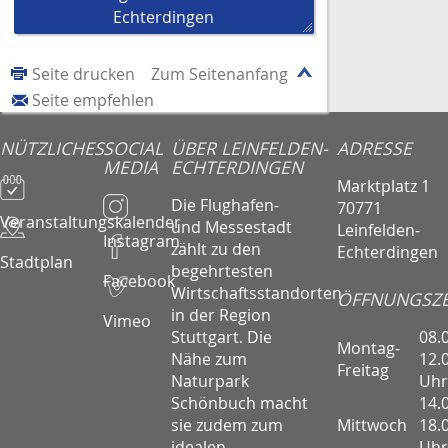
Echterdingen
Seite drucken
Zum Seitenanfang
Seite empfehlen
NÜTZLICHES
SOCIAL
ÜBER LEINFELDEN-
ADRESSE
MEDIA
ECHTERDINGEN
Marktplatz 1
Die Flughafen-
70771
Veranstaltungskalender
und Messestadt
Leinfelden-
Instagram
zählt zu den
Echterdingen
Stadtplan
begehrtesten
Facebook
Wirtschaftsstandorten
ÖFFNUNGSZE
in der Region
Vimeo
08.
Stuttgart. Die
Montag-
12.
Nähe zum
Freitag
Uhr
Naturpark
14.
Schönbuch macht
Mittwoch
18.
sie zudem zum
Uhr
idealen