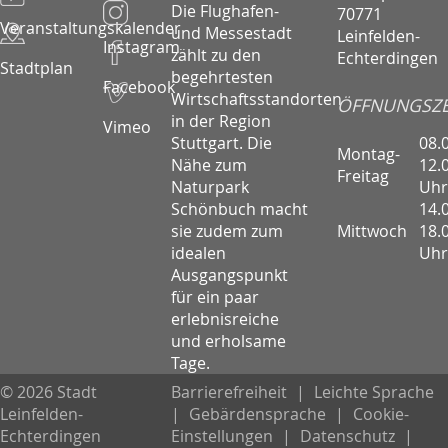
Die Flughafen-
70771
Veranstaltungskalender
und Messestadt
Leinfelden-
Instagram
zählt zu den
Echterdingen
Stadtplan
begehrtesten
Facebook
Wirtschaftsstandorten
ÖFFNUNGSZE
in der Region
Vimeo
08.
Stuttgart. Die
Montag-
12.
Nähe zum
Freitag
Uhr
Naturpark
14.
Schönbuch macht
Mittwoch
18.
sie zudem zum
Uhr
idealen
Ausgangspunkt
für ein paar
erlebnisreiche
und erholsame
Tage.
© 2026 Stadt
Barrierefreiheit
|
Leichte Sprache
Leinfelden-
|
Gebärdensprache
|
Cookie-
Echterdingen
Einstellungen
|
Datenschutz
|