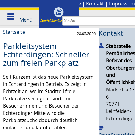
Stadtplan
|
Presse
|
Kontakt
|
Impressum
Menü
Startseite
Kontakt
28.05.2026
Parkleitsystem
Stabsstelle
Echterdingen: Schneller
Persönliche
Referat des
zum freien Parkplatz
Oberbürgerm
und
Seit Kurzem ist das neue Parkleitsystem
Öffentlichkei
in Echterdingen in Betrieb. Es zeigt in
Marktstraße
Echtzeit an, wo im Stadtteil freie
6
Parkplätze verfügbar sind. Für
70771
Besucherinnen und Besucher der
Leinfelden-
Echterdinger Mitte wird die
Echterdinge
Parkplatzsuche dadurch deutlich
einfacher und komfortabler.