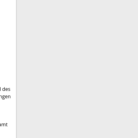
l des
ungen
samt