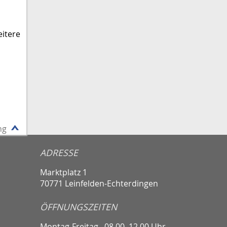
eitere
ng
ADRESSE
Marktplatz 1
70771 Leinfelden-Echterdingen
ÖFFNUNGSZEITEN
Montag-Freitag
08.00–12.00 Uhr