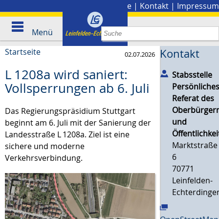
Stadtplan
|
Presse
|
Kontakt
|
Impressum
Menü
Startseite
Kontakt
02.07.2026
L 1208a wird saniert:
Stabsstelle
Vollsperrungen ab 6. Juli
Persönliche
Referat des
Oberbürgerm
Das Regierungspräsidium Stuttgart
und
beginnt am 6. Juli mit der Sanierung der
Öffentlichkei
Landesstraße L 1208a. Ziel ist eine
Marktstraße
sichere und moderne
6
Verkehrsverbindung.
70771
Leinfelden-
Echterdinge