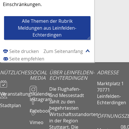
Einschränkungen.
Alle Themen der Rubrik
Meldungen aus Leinfelden-
Echterdingen
Seite drucken
Zum Seitenanfang
Seite empfehlen
NÜTZLICHES
SOCIAL
ÜBER LEINFELDEN-
ADRESSE
MEDIA
ECHTERDINGEN
Marktplatz 1
Die Flughafen-
70771
Veranstaltungskalender
und Messestadt
Leinfelden-
Instagram
zählt zu den
Echterdingen
Stadtplan
begehrtesten
Facebook
Wirtschaftsstandorten
ÖFFNUNGSZE
in der Region
Vimeo
08.
Stuttgart. Die