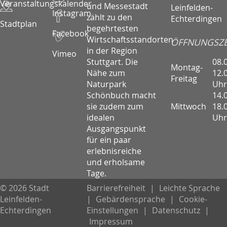
Veranstaltungskalender
und Messestadt
Leinfelden-
Instagram
zählt zu den
Echterdingen
Stadtplan
begehrtesten
Facebook
Wirtschaftsstandorten
ÖFFNUNGSZE
in der Region
Vimeo
08.
Stuttgart. Die
Montag-
12.
Nähe zum
Freitag
Uhr
Naturpark
14.
Schönbuch macht
Mittwoch
18.
sie zudem zum
Uhr
idealen
Ausgangspunkt
für ein paar
erlebnisreiche
und erholsame
Tage.
© 2026 Stadt
Barrierefreiheit
|
Leichte Sprache
Leinfelden-
|
Gebärdensprache
|
Cookie-
Echterdingen
Einstellungen
|
Datenschutz
|
Impressum