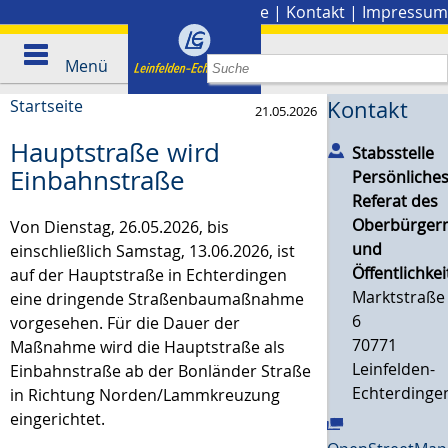
Stadtplan
|
Presse
|
Kontakt
|
Impressum
Menü
Startseite
Kontakt
21.05.2026
Hauptstraße wird
Stabsstelle
Einbahnstraße
Persönliche
Referat des
Oberbürgerm
Von Dienstag, 26.05.2026, bis
und
einschließlich Samstag, 13.06.2026, ist
Öffentlichkei
auf der Hauptstraße in Echterdingen
Marktstraße
eine dringende Straßenbaumaßnahme
6
vorgesehen. Für die Dauer der
70771
Maßnahme wird die Hauptstraße als
Leinfelden-
Einbahnstraße ab der Bonländer Straße
Echterdinge
in Richtung Norden/Lammkreuzung
eingerichtet.