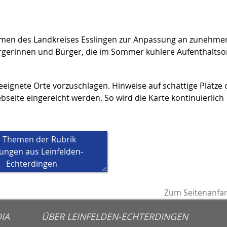
nahmen des Landkreises Esslingen zur Anpassung an zunehm
 Bürgerinnen und Bürger, die im Sommer kühlere Aufenthaltso
eeignete Orte vorzuschlagen. Hinweise auf schattige Plätze
seite eingereicht werden. So wird die Karte kontinuierlich
e Themen der Rubrik
ungen aus Leinfelden-
Echterdingen
Zum Seitenanfa
IA
ÜBER LEINFELDEN-ECHTERDINGEN