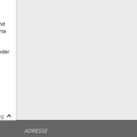
end
rte
 oder
ng
ADRESSE