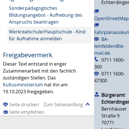
Echterdinge
Sonderpädagogisches
Bildungsangebot - Aufhebung des
OpenStreetMap
Anspruchs beantragen
Werkrealschule/Hauptschule - Kind
Fahrplanauskun
für Aufnahme anmelden
BA-
leinfelden@le-
mail.de
Freigabevermerk
0711 1600-
Dieser Text entstand in enger
300
Zusammenarbeit mit den fachlich
0711 1600-
zuständigen Stellen. Das
47300
Kultusministerium
hat ihn am
19.10.2023 freigegeben.
Bürgeramt
Echterdinge
Seite drucken
Zum Seitenanfang
Bernhäuser
Seite empfehlen
Straße 9
70771