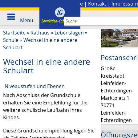
Stadtplan
|
Presse
|
Kontakt
|
Impressum
Menü
Startseite
»
Rathaus
»
Lebenslagen
»
Schule
»
Wechsel in eine andere
Schulart
Postanschri
Wechsel in eine andere
Große
Schulart
Kreisstadt
Leinfelden-
Niveaustufen und Ebenen
Echterdingen
Nach Abschluss der Grundschule
Marktplatz 1
erhalten Sie eine Empfehlung für die
70771
weitere schulische Laufbahn Ihres
Leinfelden-
Kindes.
Echterdingen
Diese Grundschulempfehlung legen Sie
Öffnungsze