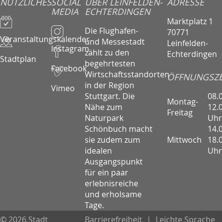
NÜTZLICHES
SOCIAL
ÜBER LEINFELDEN-
ADRESSE
MEDIA
ECHTERDINGEN
Marktplatz 1
Die Flughafen-
70771
Veranstaltungskalender
und Messestadt
Leinfelden-
Instagram
zählt zu den
Echterdingen
Stadtplan
begehrtesten
Facebook
Wirtschaftsstandorten
ÖFFNUNGSZE
in der Region
Vimeo
08.
Stuttgart. Die
Montag-
12.
Nähe zum
Freitag
Uhr
Naturpark
14.
Schönbuch macht
Mittwoch
18.
sie zudem zum
Uhr
idealen
Ausgangspunkt
für ein paar
erlebnisreiche
und erholsame
Tage.
© 2026 Stadt
Barrierefreiheit
|
Leichte Sprache