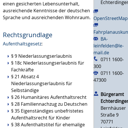
Echterdinge
einen gesicherten Lebensunterhalt,
ausreichende Kenntnisse der deutschen
Sprache und ausreichenden Wohnraum.
OpenStreetMap
Fahrplanauskun
Rechtsgrundlage
BA-
Aufenthaltsgesetz
:
leinfelden@le-
mail.de
§ 9 Niederlassungserlaubnis
0711 1600-
§ 18c Niederlassungserlaubnis für
300
Fachkräfte
0711 1600-
§ 21 Absatz 4
47300
Niederlassungserlaubnis für
Selbständige
Bürgeramt
§ 26 Humanitäres Aufenthaltsrecht
Echterdinge
§ 28 Familiennachzug zu Deutschen
Bernhäuser
§ 35 Eigenständiges unbefristetes
Straße 9
Aufenthaltsrecht für Kinder
70771
§ 38 Aufenthaltstitel für ehemalige