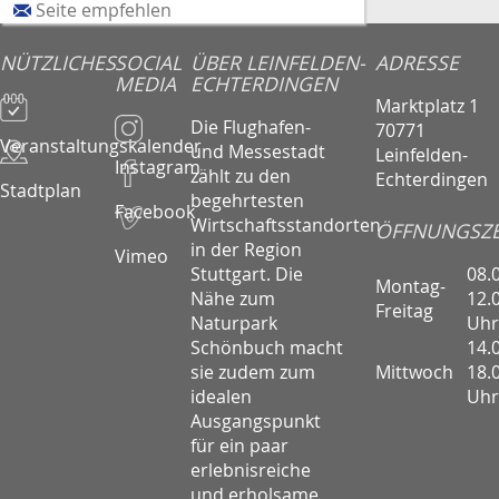
Seite empfehlen
NÜTZLICHES
SOCIAL
ÜBER LEINFELDEN-
ADRESSE
MEDIA
ECHTERDINGEN
Marktplatz 1
Die Flughafen-
70771
Veranstaltungskalender
und Messestadt
Leinfelden-
Instagram
zählt zu den
Echterdingen
Stadtplan
begehrtesten
Facebook
Wirtschaftsstandorten
ÖFFNUNGSZE
in der Region
Vimeo
08.
Stuttgart. Die
Montag-
12.
Nähe zum
Freitag
Uhr
Naturpark
14.
Schönbuch macht
Mittwoch
18.
sie zudem zum
Uhr
idealen
Ausgangspunkt
für ein paar
erlebnisreiche
und erholsame