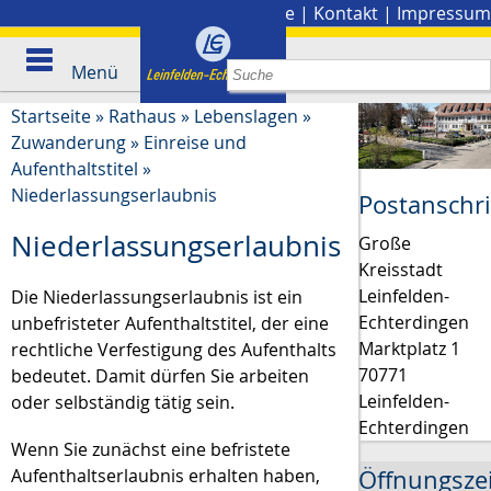
Stadtplan
|
Presse
|
Kontakt
|
Impressum
Menü
Startseite
»
Rathaus
»
Lebenslagen
»
Zuwanderung
»
Einreise und
Aufenthaltstitel
»
Niederlassungserlaubnis
Postanschri
Niederlassungserlaubnis
Große
Kreisstadt
Leinfelden-
Die Niederlassungserlaubnis ist ein
Echterdingen
unbefristeter Aufenthaltstitel, der eine
Marktplatz 1
rechtliche Verfestigung des Aufenthalts
70771
bedeutet. Damit dürfen Sie arbeiten
Leinfelden-
oder selbständig tätig sein.
Echterdingen
Wenn Sie zunächst eine befristete
Öffnungsze
Aufenthaltserlaubnis erhalten haben,