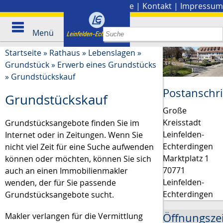
Stadtplan
|
Presse
|
Kontakt
|
Impressum
Menü
Startseite
»
Rathaus
»
Lebenslagen
»
Grundstück
»
Erwerb eines Grundstücks
»
Grundstückskauf
Postanschri
Grundstückskauf
Große
Kreisstadt
Grundstücksangebote finden Sie im
Leinfelden-
Internet oder in Zeitungen. Wenn Sie
Echterdingen
nicht viel Zeit für eine Suche aufwenden
Marktplatz 1
können oder möchten, können Sie sich
70771
auch an einen Immobilienmakler
Leinfelden-
wenden, der für Sie passende
Echterdingen
Grundstücksangebote sucht.
Öffnungsze
Makler verlangen für die Vermittlung