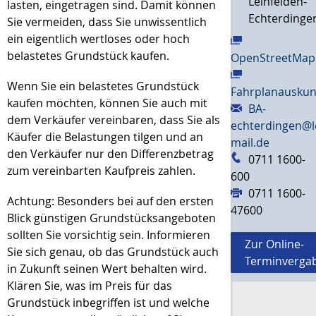
Leinfelden-
lasten, eingetragen sind. Damit können
Echterdinge
Sie vermeiden, dass Sie unwissentlich
ein eigentlich wertloses oder hoch
belastetes Grundstück kaufen.
OpenStreetMap
Wenn Sie ein belastetes Grundstück
Fahrplanauskun
kaufen möchten, können Sie auch mit
BA-
dem Verkäufer vereinbaren, dass Sie als
echterdingen@l
Käufer die Belastungen tilgen und an
mail.de
den Verkäufer nur den Differenzbetrag
0711 1600-
zum vereinbarten Kaufpreis zahlen.
600
0711 1600-
Achtung: Besonders bei auf den ersten
47600
Blick günstigen Grundstücksangeboten
sollten Sie vorsichtig sein. Informieren
Zur Online-
Sie sich genau, ob das Grundstück auch
Terminverga
in Zukunft seinen Wert behalten wird.
Klären Sie, was im Preis für das
Grundstück inbegriffen ist und welche