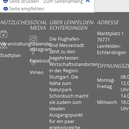
Seite drucken
Zum Seitenanfang
Seite empfehlen
NÜTZLICHES
SOCIAL
ÜBER LEINFELDEN-
ADRESSE
MEDIA
ECHTERDINGEN
Marktplatz 1
Die Flughafen-
70771
Veranstaltungskalender
und Messestadt
Leinfelden-
Instagram
zählt zu den
Echterdingen
Stadtplan
begehrtesten
Facebook
Wirtschaftsstandorten
ÖFFNUNGSZE
in der Region
Vimeo
08.
Stuttgart. Die
Montag-
12.
Nähe zum
Freitag
Uhr
Naturpark
14.
Schönbuch macht
Mittwoch
18.
sie zudem zum
Uhr
idealen
Ausgangspunkt
für ein paar
erlebnisreiche