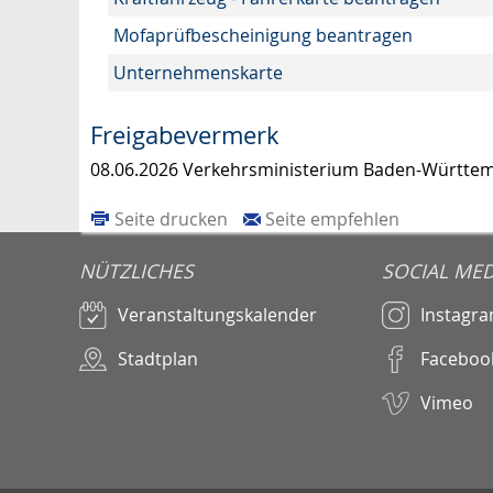
Mofaprüfbescheinigung beantragen
Unternehmenskarte
Freigabevermerk
08.06.2026 Verkehrsministerium Baden-Württe
Seite drucken
Seite empfehlen
NÜTZLICHES
SOCIAL MED
Veranstaltungskalender
Instagr
Stadtplan
Faceboo
Vimeo