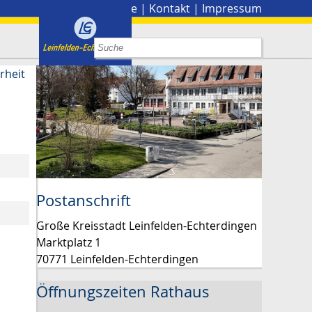
Stadtplan
|
Presse
|
Kontakt
|
Impressum
rheit
Postanschrift
Große Kreisstadt Leinfelden-Echterdingen
Marktplatz 1
70771 Leinfelden-Echterdingen
Öffnungszeiten Rathaus