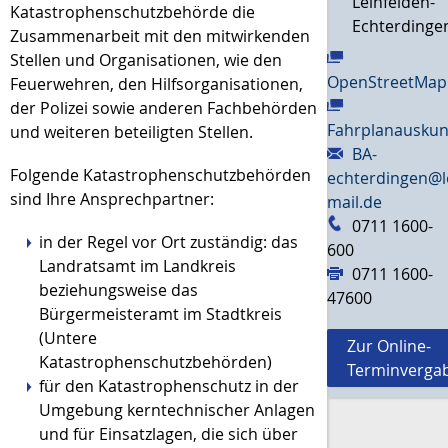
Leinfelden-
Katastrophenschutzbehörde die
Echterdinge
Zusammenarbeit mit den mitwirkenden
Stellen und Organisationen, wie den
OpenStreetMap
Feuerwehren, den Hilfsorganisationen,
der Polizei sowie anderen Fachbehörden
Fahrplanauskun
und weiteren beteiligten Stellen.
BA-
Folgende Katastrophenschutzbehörden
echterdingen@l
sind Ihre Ansprechpartner:
mail.de
0711 1600-
in der Regel vor Ort zuständig: das
600
Landratsamt im Landkreis
0711 1600-
beziehungsweise das
47600
Bürgermeisteramt im Stadtkreis
(Untere
Zur Online-
Katastrophenschutzbehörden)
Terminverga
für den Katastrophenschutz in der
Umgebung kerntechnischer Anlagen
und für Einsatzlagen, die sich über