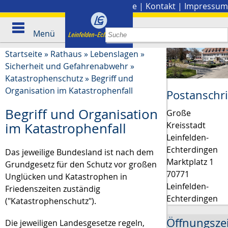
Stadtplan
|
Presse
|
Kontakt
|
Impressum
Menü
Startseite
»
Rathaus
»
Lebenslagen
»
Sicherheit und Gefahrenabwehr
»
Katastrophenschutz
»
Begriff und
Organisation im Katastrophenfall
Postanschri
Begriff und Organisation
Große
Kreisstadt
im Katastrophenfall
Leinfelden-
Echterdingen
Das jeweilige Bundesland ist nach dem
Marktplatz 1
Grundgesetz für den Schutz vor großen
70771
Unglücken und Katastrophen in
Leinfelden-
Friedenszeiten zuständig
Echterdingen
("Katastrophenschutz").
Öffnungsze
Die jeweiligen Landesgesetze regeln,