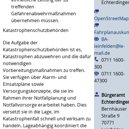
Echterdinge
treffenden
Gefahrenabwehrmaßnahmen
OpenStreetMap
übernehmen müssen.
Katastrophenschutzbehörden
Fahrplanauskun
BA-
Die Aufgabe der
leinfelden@le-
Katastrophenschutzbehörden ist es,
mail.de
Katastrophen abzuwehren und die dafür
0711 1600-
notwendigen
300
Vorbereitungsmaßnahmen zu treffen.
0711 1600-
Sie verfügen über Alarm- und
47300
Einsatzpläne sowie
Versorgungskonzepte, die sie im
Bürgeramt
Rahmen ihrer Notfallplanung und
Echterdinge
Notfallvorsorge erarbeitet haben.
Dies
Bernhäuser
versetzt sie in die Lage, im
Straße 9
Katastrophenfall schnell und wirksam zu
70771
handeln. Lageabhängig koordiniert die