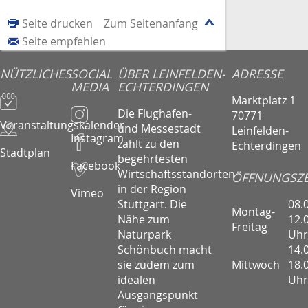
Seite drucken
Zum Seitenanfang
Seite empfehlen
NÜTZLICHES
SOCIAL
ÜBER LEINFELDEN-
ADRESSE
MEDIA
ECHTERDINGEN
Marktplatz 1
Die Flughafen-
70771
Veranstaltungskalender
und Messestadt
Leinfelden-
Instagram
zählt zu den
Echterdingen
Stadtplan
begehrtesten
Facebook
Wirtschaftsstandorten
ÖFFNUNGSZE
in der Region
Vimeo
08.
Stuttgart. Die
Montag-
12.
Nähe zum
Freitag
Uhr
Naturpark
14.
Schönbuch macht
Mittwoch
18.
sie zudem zum
Uhr
idealen
Ausgangspunkt