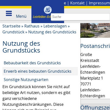
Stadtplan
|
Presse
|
Kontakt
|
Impressum
Menü
Startseite
»
Rathaus
»
Lebenslagen
»
Grundstück
»
Nutzung des Grundstücks
Nutzung des
Postanschri
Grundstücks
Große
Kreisstadt
Bebaubarkeit des Grundstücks
Leinfelden-
Erwerb eines bebauten Grundstücks
Echterdingen
Marktplatz 1
Sonstige Nutzungsarten
70771
Ein Grundstück können Sie nicht auf
Leinfelden-
beliebige Art nutzen, sondern es gibt
Echterdingen
ganz verschiedene
Nutzungsbeschränkungen. Diese
Öffnungsze