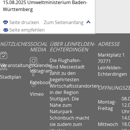
15.08.2025 Umweltministerium Baden-
Württemberg
Seite drucken
Zum Seitenanfang
Seite empfehlen
NÜTZLICHES
SOCIAL
ÜBER LEINFELDEN-
ADRESSE
MEDIA
ECHTERDINGEN
Marktplatz 1
Die Flughafen-
70771
Veranstaltungskalender
und Messestadt
Leinfelden-
Instagram
zählt zu den
Echterdingen
Stadtplan
begehrtesten
Facebook
Wirtschaftsstandorten
ÖFFNUNGSZE
in der Region
Vimeo
08.
Stuttgart. Die
Montag-
12.
Nähe zum
Freitag
Uhr
Naturpark
14.
Schönbuch macht
Mittwoch
18.
sie zudem zum