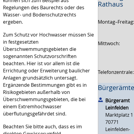
können sich zum Beispiel aus
Rathaus
Regelungen des Baurechts oder des
Wasser- und Bodenschutzrechts
ergeben.
Montag–Freitag
Zum Schutz vor Hochwasser müssen Sie
in festgesetzten
Mittwoch:
Überschwemmungsgebieten die
sogenannten Schutzvorschriften
beachten. Hier ist vor allem ist die
Errichtung oder Erweiterung baulicher
Telefonzentrale
Anlagen grundsätzlich untersagt.
Ergänzende Bestimmungen gibt es in
Bürgerämte
Risikogebieten außerhalb von
Überschwemmungsgebieten, die bei
Bürgeramt
einem Extremhochwasser
Leinfelden
überflutungsgefährdet sind.
Marktplatz 1
70771
Beachten Sie bitte auch, dass es im
Leinfelden-
direkten Gewässerumfeld