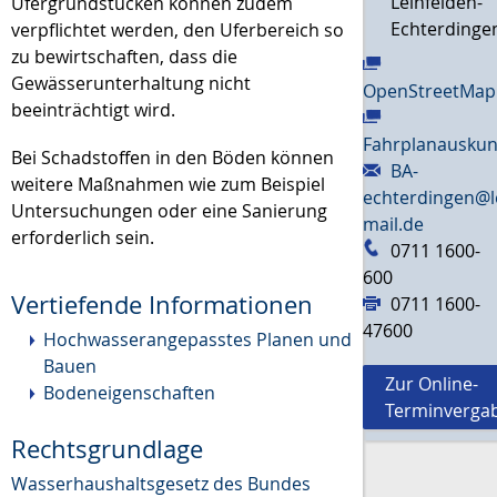
Leinfelden-
Ufergrundstücken können zudem
Echterdinge
verpflichtet werden, den Uferbereich so
zu bewirtschaften, dass die
Gewässerunterhaltung nicht
OpenStreetMap
beeinträchtigt wird.
Fahrplanauskun
Bei Schadstoffen in den Böden können
BA-
weitere Maßnahmen wie zum Beispiel
echterdingen@l
Untersuchungen oder eine Sanierung
mail.de
erforderlich sein.
0711 1600-
600
Vertiefende Informationen
0711 1600-
47600
Hochwasserangepasstes Planen und
Bauen
Zur Online-
Bodeneigenschaften
Terminverga
Rechtsgrundlage
Wasserhaushaltsgesetz des Bundes