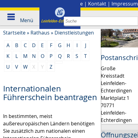
Stadtplan
|
Presse
|
Kontakt
|
Impressum
Menü
Startseite
»
Rathaus
»
Dienstleistungen
A
B
C
D
E
F
G
H
I
J
K
L
M
N
O
P
Q
R
S
T
Postanschri
U
V
W
X
Y
Z
Große
Kreisstadt
Leinfelden-
Internationalen
Echterdingen
Führerschein beantragen
Marktplatz 1
70771
Leinfelden-
In bestimmten, meist
Echterdingen
außereuropäischen Ländern benötigen
Sie zusätzlich zum nationalen einen
Öffnungsze