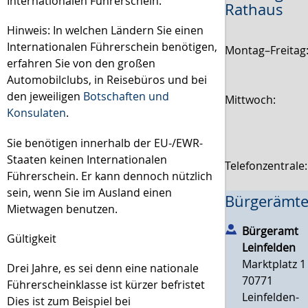
Internationalen Führerschein.
Rathaus
Hinweis:
In welchen Ländern Sie einen
Internationalen Führe
r
schein benötigen,
Montag–Freitag
erfahren Sie von den großen
Automobilclubs, in Reisebüros und bei
den jeweiligen
Botschaften und
Mittwoch:
Konsulaten
.
Sie benötigen innerhalb der EU-/EWR-
Staaten keinen Internation
a
len
Telefonzentrale
Führerschein. Er kann dennoch nützlich
sein, wenn Sie im Au
s
land einen
Bürgerämte
Mietwagen benutzen.
Bürgeramt
Gültigkeit
Leinfelden
Marktplatz 1
Drei Jahre, es sei denn eine nationale
70771
Führerscheinklasse ist kürzer befristet
Leinfelden-
Dies ist zum Beispiel bei