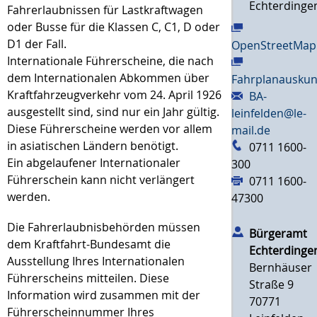
Echterdinge
Fahrerlaubnissen für Lastkraftwagen
oder Busse für die Klassen C, C1, D oder
D1 der Fall.
OpenStreetMap
Internationale Führerscheine, die nach
dem Internationalen Abkommen über
Fahrplanauskun
Kraftfahrzeugverkehr vom 24. April 1926
BA-
ausgestellt sind, sind nur ein Jahr gültig.
leinfelden@le-
Diese Führerscheine werden vor allem
mail.de
in asiatischen Ländern benötigt.
0711 1600-
Ein abgelaufener Internationaler
300
Führerschein kann nicht verlängert
0711 1600-
werden.
47300
Die Fahrerlaubnisbehörden müssen
Bürgeramt
dem Kraftfahrt-Bundesamt die
Echterdinge
Ausstellung Ihres Internationalen
Bernhäuser
Führerscheins mitteilen. Diese
Straße 9
Information wird zusammen mit der
70771
Führerscheinnummer Ihres