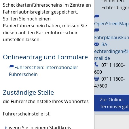
Leinfelden-
Scheckkartenführerscheins im Zentralen
Echterdinge
Fahrerlaubnisregister gespe
i
chert.
Sollten Sie noch einen
OpenStreetMap
Papierführerschein haben, müssen Sie
diesen auf den Kartenführerschein
Fahrplanauskun
umstellen lassen.
BA-
echterdingen@l
Onlineantrag und Formulare
mail.de
0711 1600-
Führerschein: Internationaler
600
Führerschein
0711 1600-
47600
Zuständige Stelle
Zur Online-
die Führerscheinstelle Ihres Wohnortes
Terminverga
Führerscheinstelle ist,
wenn Sie in einem Stadtkreis