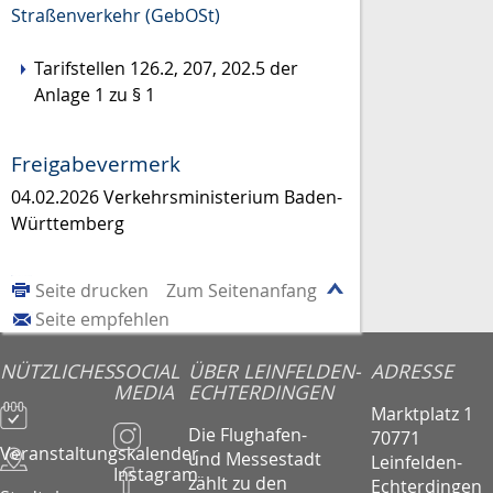
Straßenverkehr (GebOSt)
Tarifstellen 126.2, 207, 202.5 der
Anlage 1 zu § 1
Freigabevermerk
04.02.2026
Verkehrsministerium Baden-
Württemberg
Seite drucken
Zum Seitenanfang
Seite empfehlen
NÜTZLICHES
SOCIAL
ÜBER LEINFELDEN-
ADRESSE
MEDIA
ECHTERDINGEN
Marktplatz 1
Die Flughafen-
70771
Veranstaltungskalender
und Messestadt
Leinfelden-
Instagram
zählt zu den
Echterdingen