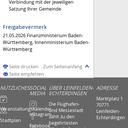
Verbindung mit der jeweiligen
Satzung Ihrer Gemeinde
Freigabevermerk
21.05.2026
Finanzministerium Baden-
Württemberg, Innenministerium Baden-
Württemberg
Seite drucken
Zum Seitenanfang
Seite empfehlen
NÜTZLICHES
SOCIAL
ÜBER LEINFELDEN-
ADRESSE
MEDIA
ECHTERDINGEN
Marktplatz 1
Die Flughafen-
70771
Veranstaltungskalender
und Messestadt
Leinfelden-
Instagram
zählt zu den
Echterdingen
Stadtplan
begehrtesten
Facebook