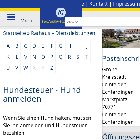
Stadtplan
|
Presse
|
Kontakt
|
Impressum
Menü
Startseite
»
Rathaus
»
Dienstleistungen
A
B
C
D
E
F
G
H
I
J
K
L
M
N
O
P
Q
R
S
T
Postanschri
U
V
W
X
Y
Z
Große
Kreisstadt
Leinfelden-
Hundesteuer - Hund
Echterdingen
anmelden
Marktplatz 1
70771
Leinfelden-
Wenn Sie einen Hund halten, müssen
Echterdingen
Sie ihn anmelden und Hundesteuer
bezahlen.
Öffnungsze