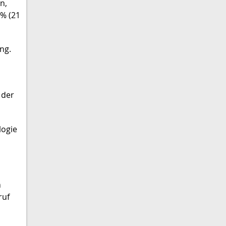
n,
5% (21
ng.
 der
logie
n
ruf