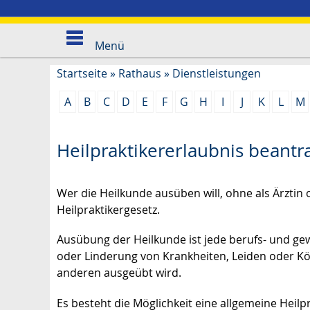
Menü
Startseite
»
Rathaus
»
Dienstleistungen
A
B
C
D
E
F
G
H
I
J
K
L
M
Heilpraktikererlaubnis beantr
Wer die Heilkunde ausüben will, ohne als Ärztin
Heilpraktikergesetz.
Ausübung der Heilkunde ist jede berufs- und ge
oder Linderung von Krankheiten, Leiden oder K
anderen ausgeübt wird.
Es besteht die Möglichkeit eine allgemeine Heilp