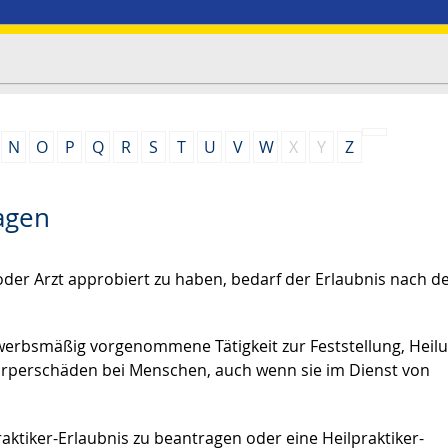
N
O
P
Q
R
S
T
U
V
W
X
Y
Z
agen
 oder Arzt approbiert zu haben, bedarf der Erlaubnis nach 
werbsmäßig vorgenommene Tätigkeit zur Feststellung, Heil
örperschäden bei Menschen, auch wenn sie im Dienst von
raktiker-Erlaubnis zu beantragen oder eine Heilpraktiker-