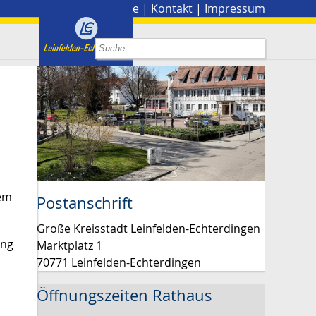
Stadtplan
|
Presse
|
Kontakt
|
Impressum
dem
Postanschrift
Große Kreisstadt Leinfelden-Echterdingen
ung
Marktplatz 1
70771 Leinfelden-Echterdingen
Öffnungszeiten Rathaus