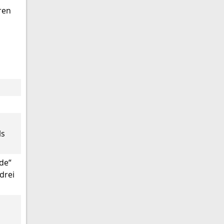
ren
ls
rde“
drei