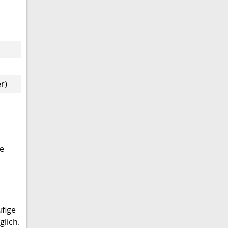
r)
e
ufige
glich.