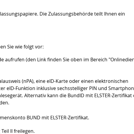
ulassungspapiere. Die Zulassungsbehörde teilt Ihnen ein
n Sie wie folgt vor:
e aufrufen (den Link finden Sie oben im Bereich "Onlinedien
ausweis (nPA), eine eID-Karte oder einen elektronischen
ter eID-Funktion inklusive sechsstelliger
PIN
und
Smartphon
lesegerät. Alternativ
kann die
BundID
mit ELSTER-Zertifikat
den.
hmenskonto BUND mit ELSTER-Zertifikat.
Teil
II
freilegen.