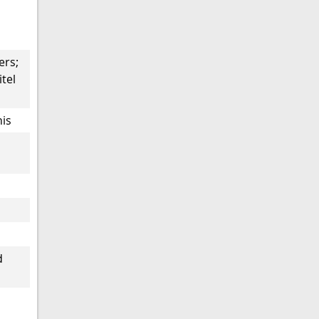
ers;
tel
nis
d