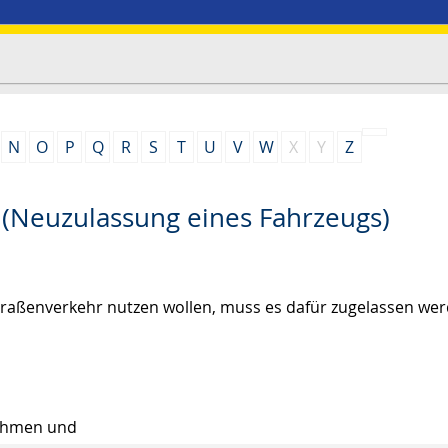
N
O
P
Q
R
S
T
U
V
W
X
Y
Z
Neuzulassung eines Fahrzeugs)
traßenverkehr nutzen wollen, muss es dafür zugelassen wer
nehmen und