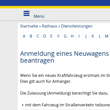
Menü
Startseite
»
Rathaus
»
Dienstleistungen
A
B
C
D
E
F
G
H
I
J
K
L
M
Anmeldung eines Neuwagens (
beantragen
Wenn Sie ein neues Kraftfahrzeug erstmals im S
Dies gilt auch für Anhänger.
Die Zulassung (Anmeldung) berechtigt Sie dazu,
mit dem Fahrzeug im Straßenverkehr teilzu