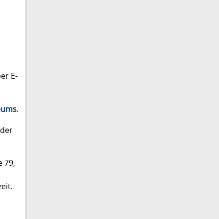
er E-
seums
.
 der
e 79,
eit.