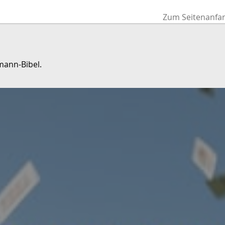
Zum Seitenanfa
mann-Bibel.