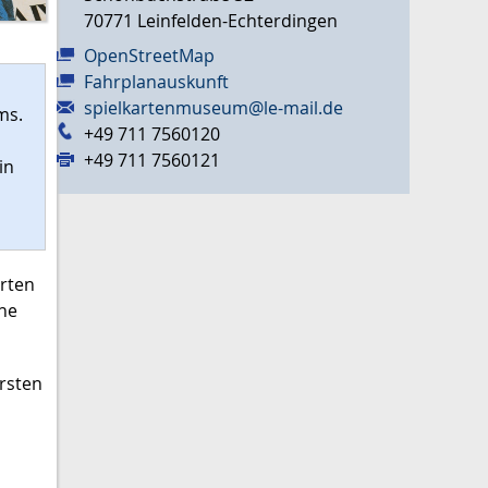
70771
Leinfelden-Echterdingen
OpenStreetMap
Fahrplanauskunft
spielkartenmuseum@le-mail.de
ms.
+49 711 7560120
n
+49 711 7560121
in
arten
che
rsten