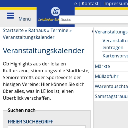
Stadtplan
|
Presse
|
Kontakt
|
Impressum
Menü
Startseite
»
Rathaus
»
Termine
»
Veranstaltungs
Veranstaltungskalender
Veranstalt
eintragen
Veranstaltungskalender
Kartenvorv
Ob Highlights aus der lokalen
Märkte
Kulturszene, stimmungsvolle Stadtfeste,
Müllabfuhr
Seniorentreffs oder Sportevents der
hiesigen Vereine: Hier können Sie sich
Warentauscht
über alles, was in LE los ist, einen
Samstagstrau
Überblick verschaffen.
Suchen nach
FREIER SUCHBEGRIFF