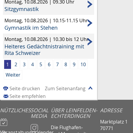
Montag, 10.08.2026
|
09.30 Uhr
Sitzgymnastik
Montag, 10.08.2026
|
10.15-11.15 Uhr
Gymnastik im Stehen
Montag, 10.08.2026
|
10.30 bis 12 Uhr
Heiteres Gedächtnistraining mit
Rita Schweizer
1
2
3
4
5
6
7
8
9
10
Weiter
Seite drucken
Zum Seitenanfang
Seite empfehlen
NÜTZLICHES
SOCIAL
ÜBER LEINFELDEN-
ADRESSE
MEDIA
ECHTERDINGEN
Marktplatz 1
Die Flughafen-
70771
Veranstaltungskalender