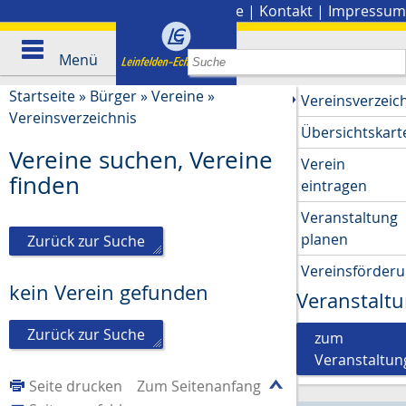
Stadtplan
|
Presse
|
Kontakt
|
Impressum
Menü
Startseite
»
Bürger
»
Vereine
»
Vereinsverzeic
Vereinsverzeichnis
Übersichtskart
Vereine suchen, Vereine
Verein
finden
eintragen
Veranstaltung
planen
Zurück zur Suche
Vereinsförder
kein Verein gefunden
Veranstalt
Zurück zur Suche
zum
Veranstaltun
Seite drucken
Zum Seitenanfang