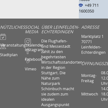
+49 711
1600350
NÜTZLICHES
SOCIAL
ÜBER LEINFELDEN-
ADRESSE
MEDIA
ECHTERDINGEN
Marktplatz 1
Die Flughafen-
70771
Veranstaltungskalender
und Messestadt
Leinfelden-
Instagram
zählt zu den
Echterdingen
Stadtplan
begehrtesten
Facebook
Wirtschaftsstandorten
ÖFFNUNGSZE
in der Region
Vimeo
08.
Stuttgart. Die
Montag-
12.
Nähe zum
Freitag
Uhr
Naturpark
14.
Schönbuch macht
Mittwoch
18.
sie zudem zum
Uhr
idealen
Ausgangspunkt