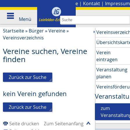
Stadtplan
|
Presse
|
Kontakt
|
Impressum
Menü
Startseite
»
Bürger
»
Vereine
»
Vereinsverzeic
Vereinsverzeichnis
Übersichtskart
Vereine suchen, Vereine
Verein
finden
eintragen
Veranstaltung
planen
Zurück zur Suche
Vereinsförder
kein Verein gefunden
Veranstalt
Zurück zur Suche
zum
Veranstaltun
Seite drucken
Zum Seitenanfang