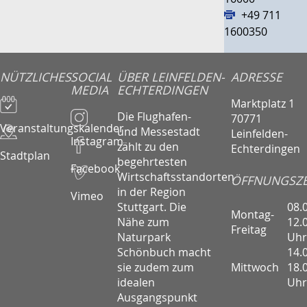
+49 711
1600350
NÜTZLICHES
SOCIAL
ÜBER LEINFELDEN-
ADRESSE
MEDIA
ECHTERDINGEN
Marktplatz 1
Die Flughafen-
70771
Veranstaltungskalender
und Messestadt
Leinfelden-
Instagram
zählt zu den
Echterdingen
Stadtplan
begehrtesten
Facebook
Wirtschaftsstandorten
ÖFFNUNGSZE
in der Region
Vimeo
08.
Stuttgart. Die
Montag-
12.
Nähe zum
Freitag
Uhr
Naturpark
14.
Schönbuch macht
Mittwoch
18.
sie zudem zum
Uhr
idealen
Ausgangspunkt