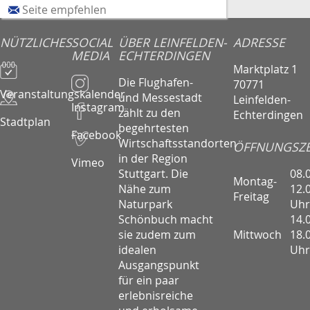
Seite empfehlen
NÜTZLICHES
SOCIAL
ÜBER LEINFELDEN-
ADRESSE
MEDIA
ECHTERDINGEN
Marktplatz 1
Die Flughafen-
70771
Veranstaltungskalender
und Messestadt
Leinfelden-
Instagram
zählt zu den
Echterdingen
Stadtplan
begehrtesten
Facebook
Wirtschaftsstandorten
ÖFFNUNGSZE
in der Region
Vimeo
08.
Stuttgart. Die
Montag-
12.
Nähe zum
Freitag
Uhr
Naturpark
14.
Schönbuch macht
Mittwoch
18.
sie zudem zum
Uhr
idealen
Ausgangspunkt
für ein paar
erlebnisreiche