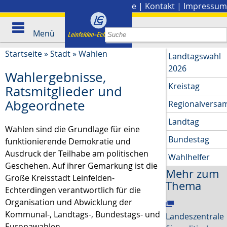
Stadtplan
|
Presse
|
Kontakt
|
Impressum
Menü
Startseite
»
Stadt
»
Wahlen
Landtagswahl
2026
Wahlergebnisse,
Kreistag
Ratsmitglieder und
Abgeordnete
Regionalversa
Landtag
Wahlen sind die Grundlage für eine
Bundestag
funktionierende Demokratie und
Ausdruck der Teilhabe am politischen
Wahlhelfer
Geschehen. Auf ihrer Gemarkung ist die
Mehr zum
Große Kreisstadt Leinfelden-
Thema
Echterdingen verantwortlich für die
Organisation und Abwicklung der
Kommunal-, Landtags-, Bundestags- und
Landeszentrale
Europawahlen.