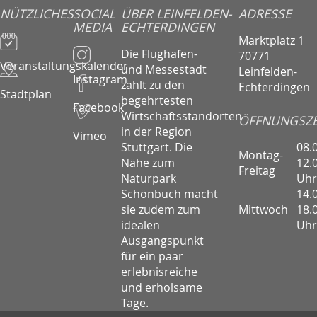
NÜTZLICHES
SOCIAL
ÜBER LEINFELDEN-
ADRESSE
MEDIA
ECHTERDINGEN
Marktplatz 1
Die Flughafen-
70771
Veranstaltungskalender
und Messestadt
Leinfelden-
Instagram
zählt zu den
Echterdingen
Stadtplan
begehrtesten
Facebook
Wirtschaftsstandorten
ÖFFNUNGSZE
in der Region
Vimeo
08.
Stuttgart. Die
Montag-
12.
Nähe zum
Freitag
Uhr
Naturpark
14.
Schönbuch macht
Mittwoch
18.
sie zudem zum
Uhr
idealen
Ausgangspunkt
für ein paar
erlebnisreiche
und erholsame
Tage.