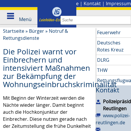
Stadtplan
|
Presse
|
Kontakt
|
Impressum
Menü
Startseite
»
Bürger
»
Notruf &
Feuerwehr
Rettungsdienste
Deutsches
Rotes Kreuz
Die Polizei warnt vor
Einbrechern und
DLRG
intensiviert Maßnahmen
THW
zur Bekämpfung der
Rettungsflugw
Wohnungseinbruchskriminalität
Kontakt
Mit Beginn der Winterzeit werden die
Polizeipräsi
Nächte wieder länger. Damit beginnt
Reutlingen
auch die Hochkonjunktur der
www.polizei-
Einbrecher. Diese nutzen gerade nach
reutlingen.de
der Zeitumstellung die frühe Dunkelheit