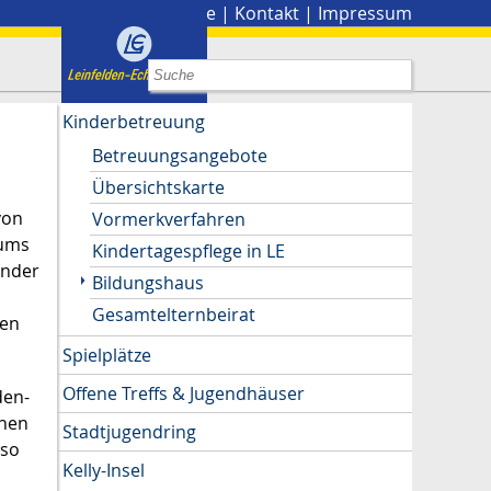
Stadtplan
|
Presse
|
Kontakt
|
Impressum
Kinderbetreuung
Betreuungsangebote
Übersichtskarte
von
Vormerkverfahren
iums
Kindertagespflege in LE
ander
Bildungshaus
Gesamtelternbeirat
ten
Spielplätze
Offene Treffs & Jugendhäuser
den-
nnen
Stadtjugendring
 so
Kelly-Insel