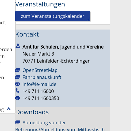
Veranstaltungen
zum Veranstaltungskalender
d“,
.
Kontakt
Amt für Schulen, Jugend und Vereine
werden
Neuer Markt 3
ch
70771
Leinfelden-Echterdingen
r
OpenStreetMap
Fahrplanauskunft
en
info@le-mail.de
+49 711 16000
+49 711 1600350
ng
Downloads
Abmeldung von der
Betreuung/Abmeldung vom Mittagstisch