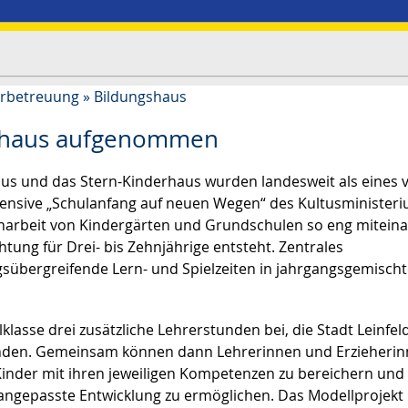
erbetreuung
»
Bildungshaus
gshaus aufgenommen
us und das Stern-Kinderhaus wurden landesweit als eines 
fensive „Schulanfang auf neuen Wegen“ des Kultusminister
narbeit von Kindergärten und Grundschulen so eng mitein
tung für Drei- bis Zehnjährige entsteht. Zentrales
sübergreifende Lern- und Spielzeiten in jahrgangsgemisch
asse drei zusätzliche Lehrerstunden bei, die Stadt Leinfel
nden. Gemeinsam können dann Lehrerinnen und Erzieheri
r Kinder mit ihren jeweiligen Kompetenzen zu bereichern und
angepasste Entwicklung zu ermöglichen. Das Modellprojekt