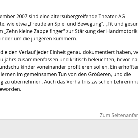
ptember 2007 sind eine altersübergreifende Theater-AG
e, wie etwa „Freude an Spiel und Bewegung“, „Fit und gesun
„Zehn kleine Zappelfinger“ zur Stärkung der Handmotorik
e Kinder um die jüngeren kümmern.
die den Verlauf jeder Einheit genau dokumentiert haben, 
uljahrs zusammenfassen und kritisch beleuchten, bevor na
dschulkinder voneinander profitieren sollen. Ein erhoffte
inen lernen im gemeinsamen Tun von den Größeren, und die
ng zu übernehmen. Auch das Verhältnis zwischen Lehrerinn
geworden.
Zum Seitenanfa