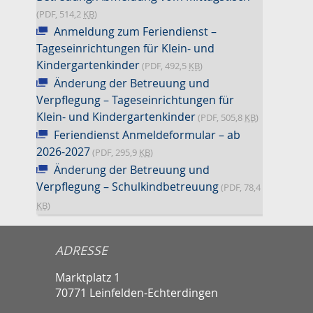
(PDF, 514,2
KB
)
Anmeldung zum Feriendienst –
Tageseinrichtungen für Klein- und
Kindergartenkinder
(PDF, 492,5
KB
)
Änderung der Betreuung und
Verpflegung – Tageseinrichtungen für
Klein- und Kindergartenkinder
(PDF, 505,8
KB
)
Feriendienst Anmeldeformular – ab
2026-2027
(PDF, 295,9
KB
)
Änderung der Betreuung und
Verpflegung – Schulkindbetreuung
(PDF, 78,4
KB
)
ADRESSE
Marktplatz 1
70771 Leinfelden-Echterdingen